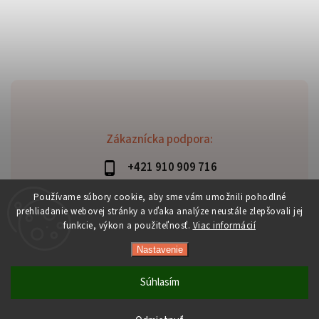
Zákaznícka podpora:
+421 910 909 716
lubomir.haraus@alterbike.sk
Používame súbory cookie, aby sme vám umožnili pohodlné
prehliadanie webovej stránky a vďaka analýze neustále zlepšovali jej
funkcie, výkon a použiteľnosť.
Viac informácií
Nastavenie
Copyright 2026
AlterBike
. Všetky práva vyhradené.
Vytvořil
Shoptet
| Design
Shoptak.cz
Súhlasím