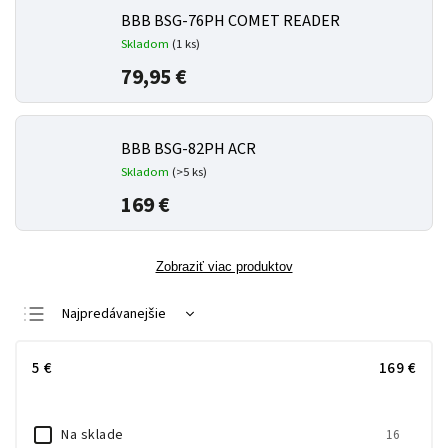
BBB BSG-76PH COMET READER
Skladom
(
1 ks
)
79,95 €
BBB BSG-82PH ACR
Skladom
(
>5 ks
)
169 €
Zobraziť viac produktov
Najpredávanejšie
Najlacnejšie
5
€
169
€
Najdrahšie
Abecedne
Na sklade
16