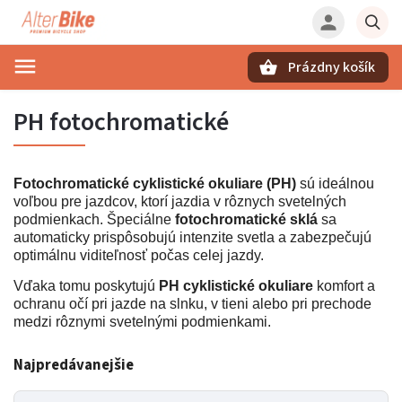
Prázdny košík
Hľadať
PH fotochromatické
Fotochromatické cyklistické okuliare (PH)
sú ideálnou
voľbou pre jazdcov, ktorí jazdia v rôznych svetelných
podmienkach. Špeciálne
fotochromatické sklá
sa
automaticky prispôsobujú intenzite svetla a zabezpečujú
optimálnu viditeľnosť počas celej jazdy.
Vďaka tomu poskytujú
PH cyklistické okuliare
komfort a
ochranu očí pri jazde na slnku, v tieni alebo pri prechode
medzi rôznymi svetelnými podmienkami.
Najpredávanejšie