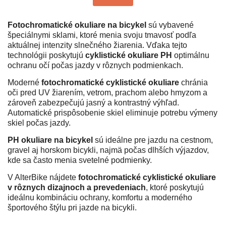
Fotochromatické okuliare na bicykel
sú vybavené
špeciálnymi sklami, ktoré menia svoju tmavosť podľa
aktuálnej intenzity slnečného žiarenia. Vďaka tejto
technológii poskytujú
cyklistické okuliare PH
optimálnu
ochranu očí počas jazdy v rôznych podmienkach.
Moderné
fotochromatické cyklistické okuliare
chránia
oči pred UV žiarením, vetrom, prachom alebo hmyzom a
zároveň zabezpečujú jasný a kontrastný výhľad.
Automatické prispôsobenie skiel eliminuje potrebu výmeny
skiel počas jazdy.
PH okuliare na bicykel
sú ideálne pre jazdu na cestnom,
gravel aj horskom bicykli, najmä počas dlhších výjazdov,
kde sa často menia svetelné podmienky.
V AlterBike nájdete
fotochromatické cyklistické okuliare
v rôznych dizajnoch a prevedeniach
, ktoré poskytujú
ideálnu kombináciu ochrany, komfortu a moderného
športového štýlu pri jazde na bicykli.