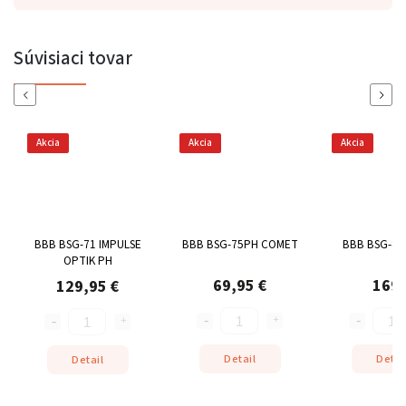
Súvisiaci tovar
Previous
Next
Akcia
Akcia
Akcia
BBB BSG-71 IMPULSE
BBB BSG-75PH COMET
BBB BSG-82
OPTIK PH
69,95 €
169 
129,95 €
Detail
Detai
Detail