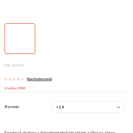
Kód:
356479
Neohodnotené
Značka:
BBB
Rozmer
Športové okuliare s fotochromatickými sklami a čítacou zónou