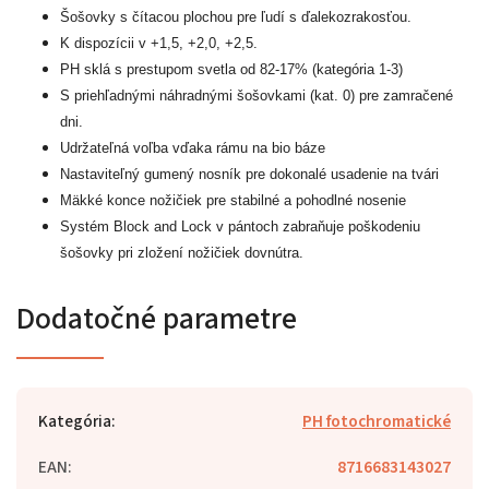
Šošovky s čítacou plochou pre ľudí s ďalekozrakosťou.
K dispozícii v +1,5, +2,0, +2,5.
PH sklá s prestupom svetla od 82-17% (kategória 1-3)
S priehľadnými náhradnými šošovkami (kat. 0) pre zamračené
dni.
Udržateľná voľba vďaka rámu na bio báze
Nastaviteľný gumený nosník pre dokonalé usadenie na tvári
Mäkké konce nožičiek pre stabilné a pohodlné nosenie
Systém Block and Lock v pántoch zabraňuje poškodeniu
šošovky pri zložení nožičiek dovnútra.
Dodatočné parametre
Kategória
:
PH fotochromatické
EAN
:
8716683143027