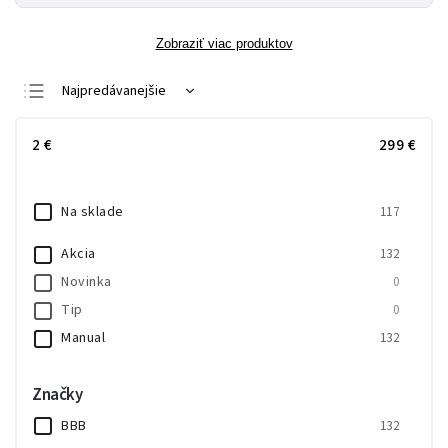
Zobraziť viac produktov
Najpredávanejšie
Najlacnejšie
2
€
299
€
Najdrahšie
Abecedne
Na sklade
117
Akcia
132
Novinka
0
Tip
0
Manual
132
Značky
BBB
132