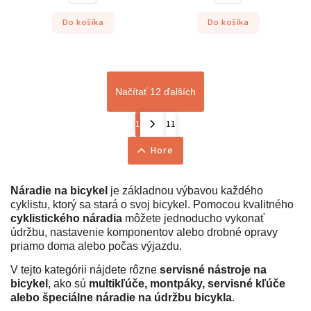
Do košíka
Do košíka
Načítať 12 ďalších
1
11
Hore
Náradie na bicykel
je základnou výbavou každého
cyklistu, ktorý sa stará o svoj bicykel. Pomocou kvalitného
cyklistického náradia
môžete jednoducho vykonať
údržbu, nastavenie komponentov alebo drobné opravy
priamo doma alebo počas výjazdu.
V tejto kategórii nájdete rôzne
servisné nástroje na
bicykel
, ako sú
multikľúče, montpáky, servisné kľúče
alebo špeciálne náradie na údržbu bicykla
.