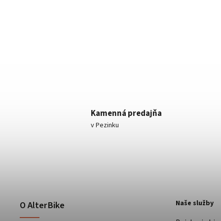
Kamenná predajňa
v Pezinku
Naše služby
O AlterBike