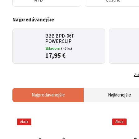
MTB
Cestné
Najpredávanejšie
BBB BPD-06F
POWERCLIP
Skladom
(
>5 ks
)
17,95 €
Zo
Najpredávanejšie
Najlacnejšie
Akcia
Akcia