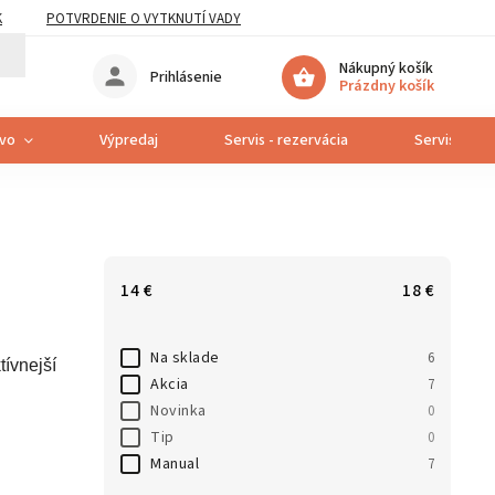
K
POTVRDENIE O VYTKNUTÍ VADY
Nákupný košík
Prihlásenie
Prázdny košík
tvo
Výpredaj
Servis - rezervácia
Servis bicyk
14
€
18
€
Na sklade
6
tívnejší
Akcia
7
Novinka
0
Tip
0
Manual
7