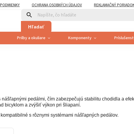
PODMIENKY
OCHRANA OSOBNÝCH ÚDAJOV
REKLAMAČNÝ PORIADO
PLATNENÍ PRÁVA SPOTREBITEĽA NA ODSTÚPENIE
Hľadať
Prilby a okuliare
Komponenty
Príslušens
 s nášľapnými pedálmi, čím zabezpečujú stabilitu chodidla a efek
 bicyklom a zvýšiť výkon pri šliapaní.
ú kompatibilné s rôznymi systémami nášľapných pedálov.