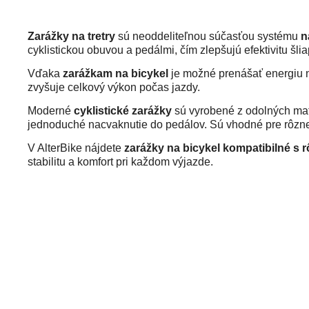
Zarážky na tretry
sú neoddeliteľnou súčasťou systému
n
cyklistickou obuvou a pedálmi, čím zlepšujú efektivitu šli
Vďaka
zarážkam na bicykel
je možné prenášať energiu ni
zvyšuje celkový výkon počas jazdy.
Moderné
cyklistické zarážky
sú vyrobené z odolných mate
jednoduché nacvaknutie do pedálov. Sú vhodné pre rôzne 
V AlterBike nájdete
zarážky na bicykel kompatibilné s
stabilitu a komfort pri každom výjazde.