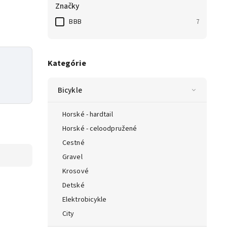
Značky
BBB
7
Kategórie
Bicykle
Horské - hardtail
Horské - celoodpružené
Cestné
Gravel
Krosové
Detské
Elektrobicykle
City