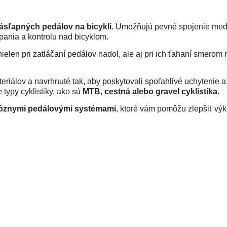
ásľapných pedálov na bicykli
. Umožňujú pevné spojenie med
apania a kontrolu nad bicyklom.
elen pri zatláčaní pedálov nadol, ale aj pri ich ťahaní smerom 
riálov a navrhnuté tak, aby poskytovali spoľahlivé uchytenie a
typy cyklistiky, ako sú
MTB, cestná alebo gravel cyklistika
.
 rôznymi pedálovými systémami
, ktoré vám pomôžu zlepšiť výk