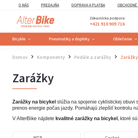
O NÁS
PREDAJŇA
DOPRAVA A PLATBA
OBCHODNÉ 
VZOROVÝ FORMULÁR ODSTÚPENIA OD ZMLUVY
POUČENIE O U
Zákaznícka podpora:
+421 910 909 716
Bicykle
Pneumatiky a doplnky
Oblečenie
Domov
Komponenty
Pedále a zarážky
Zarážky
/
/
/
Zarážky
Zarážky na bicykel
slúžia na spojenie cyklistickej obuvi
prenos energie počas jazdy. Pomáhajú zlepšiť kontrolu nad
V AlterBike nájdete
kvalitné zarážky na bicykel
, ktoré s