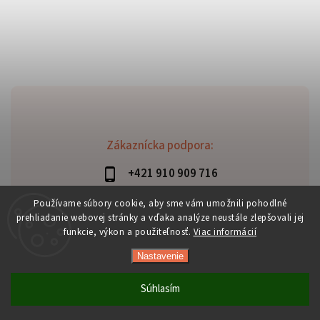
Zákaznícka podpora:
+421 910 909 716
lubomir.haraus@alterbike.sk
Používame súbory cookie, aby sme vám umožnili pohodlné
prehliadanie webovej stránky a vďaka analýze neustále zlepšovali jej
funkcie, výkon a použiteľnosť.
Viac informácií
Nastavenie
Copyright 2026
AlterBike
. Všetky práva vyhradené.
Vytvořil
Shoptet
| Design
Shoptak.cz
Súhlasím