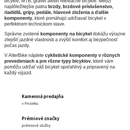
bicykle, MTB, gravel alebo rekreačné bicykle. Medzi
najdôležitejšie patria
brzdy, brzdové príslušenstvo,
riadidlá, gripy, pedále, hlavové zloženia a ďalšie
komponenty
, ktoré pomáhajú udržiavať bicykel v
perfektnom technickom stave.
Správne zvolené
komponenty na bicykel
dokážu výrazne
zlepšiť jazdné vlastnosti a zvýšiť komfort aj bezpečnosť
počas jazdy.
V AlterBike nájdete
cyklistické komponenty v rôznych
prevedeniach a pre rôzne typy bicyklov
, ktoré vám
pomôžu udržať váš bicykel spoľahlivý a pripravený na
každý výjazd.
Kamenná predajňa
v Pezinku
Prémiové značky
prémiové služby