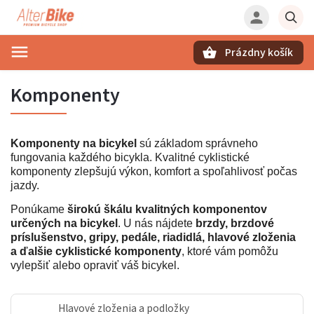
Prázdny košík
Hľadať
Komponenty
Komponenty na bicykel
sú základom správneho
fungovania každého bicykla. Kvalitné cyklistické
komponenty zlepšujú výkon, komfort a spoľahlivosť počas
jazdy.
Ponúkame
širokú škálu kvalitných komponentov
určených na bicykel
. U nás nájdete
brzdy, brzdové
príslušenstvo, gripy, pedále, riadidlá, hlavové zloženia
a ďalšie cyklistické komponenty
, ktoré vám pomôžu
vylepšiť alebo opraviť váš bicykel.
Hlavové zloženia a podložky