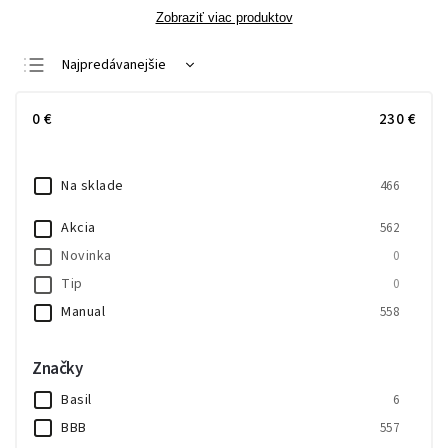
Zobraziť viac produktov
Najpredávanejšie
Najlacnejšie
0
€
230
€
Najdrahšie
Abecedne
Na sklade
466
Akcia
562
Novinka
0
Tip
0
Manual
558
Značky
Basil
6
BBB
557