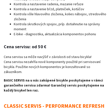
Kontrola a nastavenie radenia, mazanie reťaze
Kontrola a nastavenie bŕzd, platničiek, kotúčov
Kontrola vôle hlavového zloženia, kolies nábojov, stredového
zloženia
Kontrola skrutkových spojov, príp. dotiahnutie na správny
moment
E-bike - diagnostika, aktualizácia komponentov pohonu
Cena servisu: od 50 €
Cena servisu sa môže navýšiť v závislosti od stavu bicykla!
Cena servisu nezahŕňa nové komponenty použité pri servisovaní
bicykla. Použitie nových komponentov je konzultované so
zákazníkom.
BASIC SERVIS na u nás zakúpené bicykle poskytujeme v rámci
garančného servisu zdarma! Garančný servis poskytujeme na
každý bicykel len raz.
CLASSIC SERVIS - PERFORMANCE REFRESH