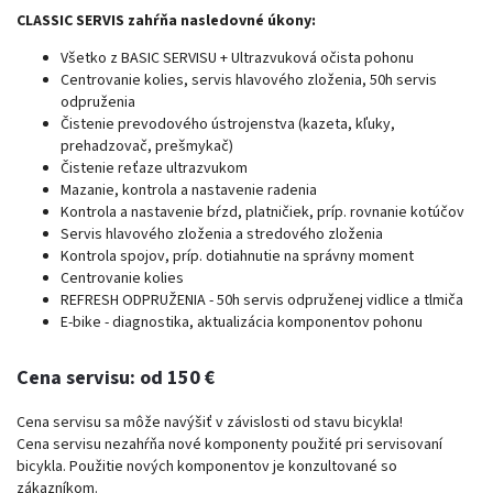
CLASSIC SERVIS zahŕňa nasledovné úkony:
Všetko z BASIC SERVISU + Ultrazvuková očista pohonu
Centrovanie kolies, servis hlavového zloženia, 50h servis
odpruženia
Čistenie prevodového ústrojenstva (kazeta, kľuky,
prehadzovač, prešmykač)
Čistenie reťaze ultrazvukom
Mazanie, kontrola a nastavenie radenia
Kontrola a nastavenie bŕzd, platničiek, príp. rovnanie kotúčov
Servis hlavového zloženia a stredového zloženia
Kontrola spojov, príp. dotiahnutie na správny moment
Centrovanie kolies
REFRESH ODPRUŽENIA - 50h servis odpruženej vidlice a tlmiča
E-bike - diagnostika, aktualizácia komponentov pohonu
Cena servisu: od 150 €
Cena servisu sa môže navýšiť v závislosti od stavu bicykla!
Cena servisu nezahŕňa nové komponenty použité pri servisovaní
bicykla. Použitie nových komponentov je konzultované so
zákazníkom.