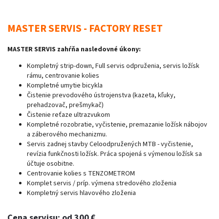
MASTER SERVIS - FACTORY RESET
MASTER SERVIS zahŕňa nasledovné úkony:
Kompletný strip-down, Full servis odpruženia, servis ložísk
rámu, centrovanie kolies
Kompletné umytie bicykla
Čistenie prevodového ústrojenstva (kazeta, kľuky,
prehadzovač, prešmykač)
Čistenie reťaze ultrazvukom
Kompletné rozobratie, vyčistenie, premazanie ložísk nábojov
a záberového mechanizmu.
Servis zadnej stavby Celoodpružených MTB - vyčistenie,
revízia funkčnosti ložísk. Práca spojená s výmenou ložísk sa
účtuje osobitne.
Centrovanie kolies s TENZOMETROM
Komplet servis / príp. výmena stredového zloženia
Kompletný servis hlavového zloženia
Cena servisu: od 300 €