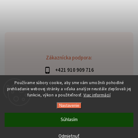
Zákaznícka podpora:
+421 910 909 716
lubomir.haraus@alterbike.sk
Používame súbory cookie, aby sme vám umožnili pohodlné
prehliadanie webovej stránky a vďaka analýze neustále zlepšovali jej
funkcie, výkon a použiteľnosť.
Viac informácií
Nastavenie
Copyright 2026
AlterBike
. Všetky práva vyhradené.
Vytvořil
Shoptet
| Design
Shoptak.cz
Súhlasím
Odmietnuť