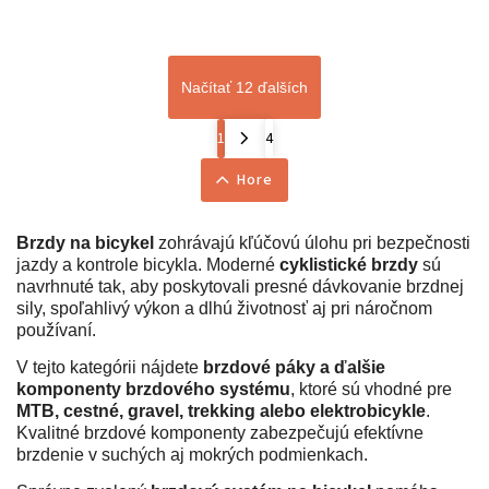
Načítať 12 ďalších
1
4
Hore
Brzdy na bicykel
zohrávajú kľúčovú úlohu pri bezpečnosti
jazdy a kontrole bicykla. Moderné
cyklistické brzdy
sú
navrhnuté tak, aby poskytovali presné dávkovanie brzdnej
sily, spoľahlivý výkon a dlhú životnosť aj pri náročnom
používaní.
V tejto kategórii nájdete
brzdové páky a ďalšie
komponenty brzdového systému
, ktoré sú vhodné pre
MTB, cestné, gravel, trekking alebo elektrobicykle
.
Kvalitné brzdové komponenty zabezpečujú efektívne
brzdenie v suchých aj mokrých podmienkach.