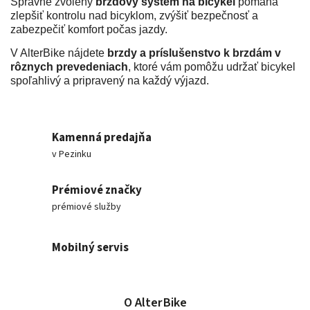
Správne zvolený
brzdový systém na bicykel
pomáha
zlepšiť kontrolu nad bicyklom, zvýšiť bezpečnosť a
zabezpečiť komfort počas jazdy.
V AlterBike nájdete
brzdy a príslušenstvo k brzdám v
rôznych prevedeniach
, ktoré vám pomôžu udržať bicykel
spoľahlivý a pripravený na každý výjazd.
Kamenná predajňa
v Pezinku
Prémiové značky
prémiové služby
Mobilný servis
O AlterBike