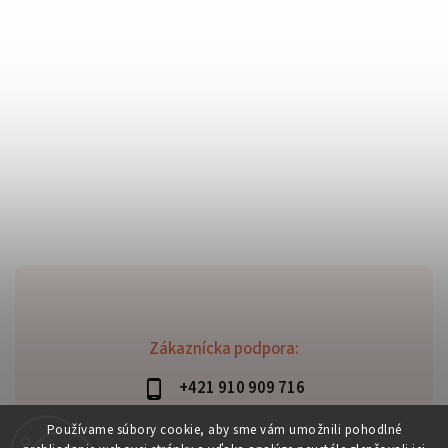
Zákaznícka podpora:
+421 910 909 716
lubomir.haraus@alterbike.sk
Používame súbory cookie, aby sme vám umožnili pohodlné