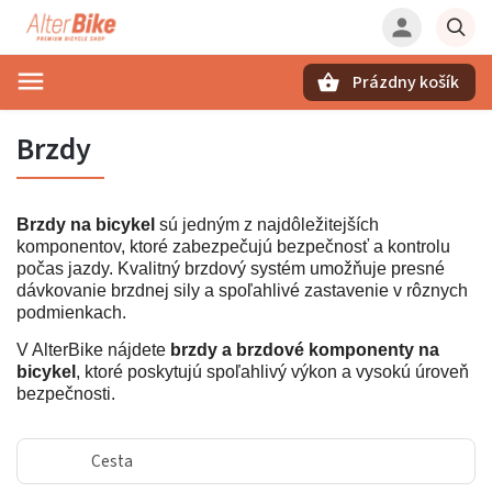
Prázdny košík
Hľadať
Brzdy
Brzdy na bicykel
sú jedným z najdôležitejších
komponentov, ktoré zabezpečujú bezpečnosť a kontrolu
počas jazdy. Kvalitný brzdový systém umožňuje presné
dávkovanie brzdnej sily a spoľahlivé zastavenie v rôznych
podmienkach.
V AlterBike nájdete
brzdy a brzdové komponenty na
bicykel
, ktoré poskytujú spoľahlivý výkon a vysokú úroveň
bezpečnosti.
Cesta