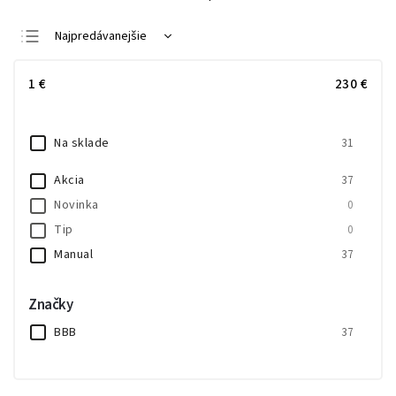
Najpredávanejšie
Najlacnejšie
1
€
230
€
Najdrahšie
Abecedne
Na sklade
31
Akcia
37
Novinka
0
Tip
0
Manual
37
Značky
BBB
37