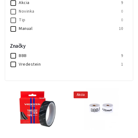
Akcia
9
Novinka
0
Tip
0
Manual
10
Značky
BBB
9
Vredestein
1
Akcia