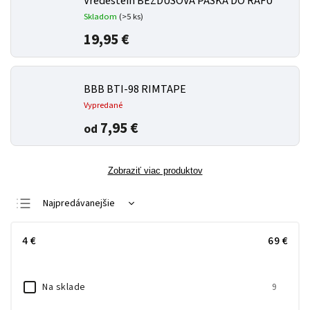
Vredestein BEZDUŠOVÁ PÁSKA DO RÁFU
Skladom
(
>5 ks
)
19,95 €
BBB BTI-98 RIMTAPE
Vypredané
7,95 €
od
Zobraziť viac produktov
Najpredávanejšie
Najlacnejšie
4
€
69
€
Najdrahšie
Abecedne
Na sklade
9