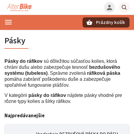
Prázdny košík
Hľadať
Pásky
Pásky do ráfikov
sú dôležitou súčasťou kolies, ktorá
chráni dušu alebo zabezpečuje tesnosť
bezdušového
systému (tubeless)
. Správne zvolená
ráfiková páska
pomáha zabrániť poškodeniu duše a zabezpečuje
spoľahlivé fungovanie plášťov.
V kategórii
pásky do ráfikov
nájdete pásky vhodné pre
rôzne typy kolies a šírky ráfikov.
Najpredávanejšie