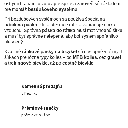
ostrými hranami otvorov pre špice a zároveň sú základom
pre montáž
bezdušového systému
.
Pri bezdušových systémoch sa používa špeciálna
tubeless páska
, ktorá utesňuje ráfik a zabraňuje úniku
vzduchu. Správna
páska do ráfika
musí mať vhodnú šírku
a musí byť správne nalepená, aby bol systém spoľahlivo
utesnený.
Kvalitné
ráfikové pásky na bicykel
sú dostupné v rôznych
šírkach pre rôzne typy kolies – od
MTB kolies
, cez
gravel
a trekingové bicykle
, až po
cestné bicykle
.
Kamenná predajňa
v Pezinku
Prémiové značky
prémiové služby