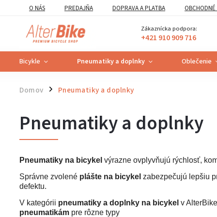
O NÁS
PREDAJŇA
DOPRAVA A PLATBA
OBCHODNÉ 
VZOROVÝ FORMULÁR ODSTÚPENIA OD ZMLUVY
POUČENIE O U
Zákaznícka podpora:
+421 910 909 716
Bicykle
Pneumatiky a doplnky
Oblečenie
Domov
Pneumatiky a doplnky
/
Pneumatiky a doplnky
Pneumatiky na bicykel
výrazne ovplyvňujú rýchlosť, kom
Správne zvolené
plášte na bicykel
zabezpečujú lepšiu pri
defektu.
V kategórii
pneumatiky a doplnky na bicykel
v AlterBike
pneumatikám
pre rôzne typy