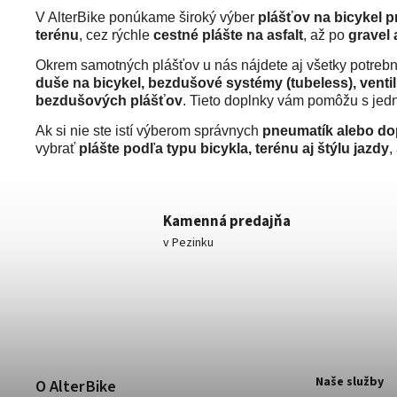
V AlterBike ponúkame široký výber
plášťov na bicykel p
terénu
, cez rýchle
cestné plášte na asfalt
, až po
gravel
Okrem samotných plášťov u nás nájdete aj všetky potreb
duše na bicykel, bezdušové systémy (tubeless), ventil
bezdušových plášťov
. Tieto doplnky vám pomôžu s jed
Ak si nie ste istí výberom správnych
pneumatík alebo do
vybrať
plášte podľa typu bicykla, terénu aj štýlu jazdy
,
Kamenná predajňa
v Pezinku
Naše služby
O AlterBike