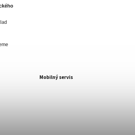
ického
lad
žeme
Mobilný servis