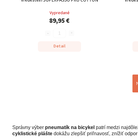
Vredestein SUPERPASSO PRO COTTON
Vrede
Vypredané
89,95 €
Detail
Správny výber
pneumatík na bicykel
patrí medzi najdôlež
cyklistické plášte
dokážu zlepšiť priľnavosť, znížiť odpor