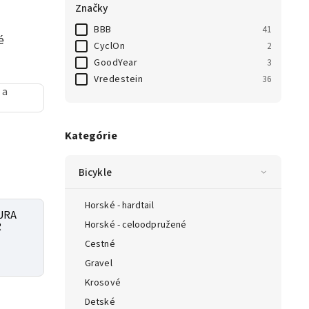
Značky
BBB
41
é
CyclOn
2
GoodYear
3
Vredestein
36
 a
Kategórie
Bicykle
Horské - hardtail
TURA
Horské - celoodpružené
R
Cestné
Gravel
Krosové
Detské