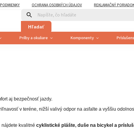
PODMIENKY
OCHRANA OSOBNÝCH ÚDAJOV
REKLAMAČNÝ PORIADO
PLATNENÍ PRÁVA SPOTREBITEĽA NA ODSTÚPENIE
Hľadať
Prilby a okuliare
Komponenty
Príslušen
fort aj bezpečnosť jazdy.
ľnavosť v teréne, nižší valivý odpor na asfalte a vyššiu odolnos
 nájdete kvalitné
cyklistické plášte, duše na bicykel a príslu