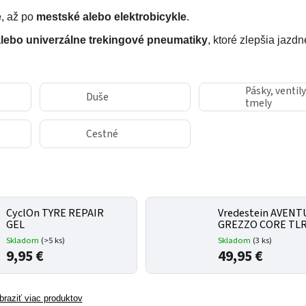
e
, až po
mestské alebo elektrobicykle
.
 alebo univerzálne trekingové pneumatiky
, ktoré zlepšia jazdn
Pásky, ventily
Duše
tmely
Cestné
CyclOn TYRE REPAIR
Vredestein AVEN
GEL
GREZZO CORE TL
Skladom
(
>5 ks
)
Skladom
(
3 ks
)
9,95 €
49,95 €
braziť viac produktov