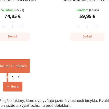
stein SUPERPASSO PRO
Vredestein SUPERPASSO 2 T
Skladom
(
>5 ks
)
Skladom
(
>5 ks
)
74,95 €
59,95 €
Detail
Detail
Načítať 12 ďalších
1
7
Hore
itejšie faktory, ktoré ovplyvňujú jazdné vlastnosti bicykla. Kvali
 pri jazde a zvýšiť ochranu pred defektom.