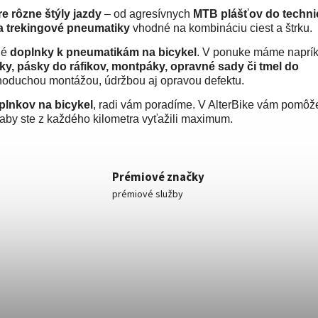
re rôzne štýly jazdy
– od agresívnych
MTB plášťov do techn
 a trekingové pneumatiky
vhodné na kombináciu ciest a štrku.
né
doplnky k pneumatikám na bicykel
. V ponuke máme naprík
ky, pásky do ráfikov, montpáky, opravné sady či tmel do
noduchou montážou, údržbou aj opravou defektu.
plnkov na bicykel
, radi vám poradíme. V AlterBike vám pomô
 aby ste z každého kilometra vyťažili maximum.
Prémiové značky
prémiové služby