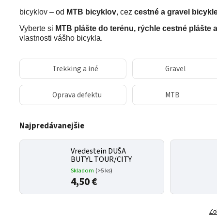
bicyklov – od
MTB bicyklov
, cez
cestné a gravel bicykl
Vyberte si
MTB plášte do terénu, rýchle cestné plášte
vlastnosti vášho bicykla.
Trekking a iné
Gravel
Oprava defektu
MTB
Najpredávanejšie
Vredestein DUŠA
BUTYL TOUR/CITY
Skladom
(
>5 ks
)
4,50 €
Zo