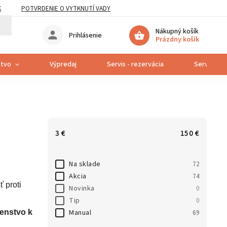
K
POTVRDENIE O VYTKNUTÍ VADY
Nákupný košík
Prihlásenie
Prázdny košík
stvo
Výpredaj
Servis - rezervácia
Servis bic
3
€
150
€
Na sklade
72
Akcia
74
ť proti
Novinka
0
Tip
0
Manual
šenstvo k
69