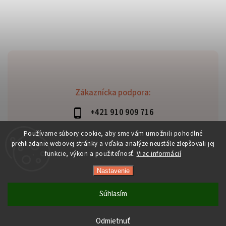
Zákaznícka podpora:
+421 910 909 716
lubomir.haraus@alterbike.sk
Používame súbory cookie, aby sme vám umožnili pohodlné
prehliadanie webovej stránky a vďaka analýze neustále zlepšovali jej
funkcie, výkon a použiteľnosť.
Viac informácií
Nastavenie
Copyright 2026
AlterBike
. Všetky práva vyhradené.
Vytvořil
Shoptet
| Design
Shoptak.cz
Súhlasím
Odmietnuť