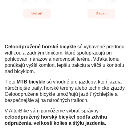
Detail
Detail
Celoodpružené horské bicykle
sú vybavené prednou
vidlicou a zadným tlmičom, ktoré spolupracujú pri
pohlcovaní nárazov a nerovností terénu. Vďaka tomu
ponúkajú vyšší komfort, lepšiu trakciu a väčšiu kontrolu
nad bicyklom.
Tieto
MTB bicykle
sú vhodné pre jazdcov, ktorí jazdia
náročnejšie traily, horské terény alebo technické zjazdy.
Celoodpružené bicykle umožňujú jazdiť rýchlejšie a
bezpečnejšie aj na náročných trailoch.
V AlterBike vám pomôžeme vybrať správny
celoodpružený horský bicykel podľa zdvihu
odpruženia, veľkosti kolies a štýlu jazdenia
.