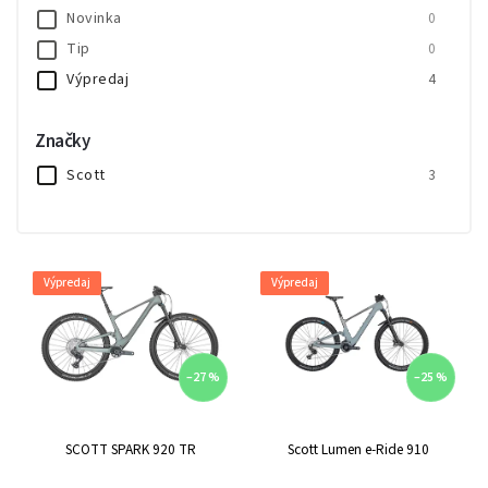
Novinka
0
Tip
0
Výpredaj
4
Značky
Scott
3
Výpredaj
Výpredaj
–27 %
–25 %
SCOTT SPARK 920 TR
Scott Lumen e-Ride 910