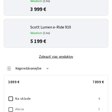
Skladom
(
1 ks
)
3 999 €
Scott Lumen e-Ride 910
Skladom
(
1 ks
)
5 199 €
Zobraziť viac produktov
Najpredávanejšie
Najlacnejšie
3899
€
7899
€
Najdrahšie
Abecedne
Na sklade
4
Akcia
0