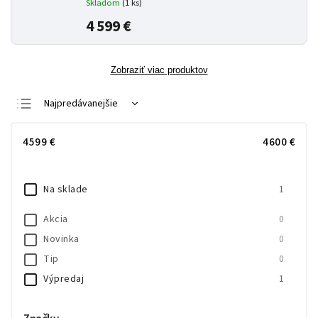
Skladom
(
1 ks
)
4 599 €
Zobraziť viac produktov
Najpredávanejšie
Najlacnejšie
4599
€
4600
€
Najdrahšie
Abecedne
Na sklade
1
Akcia
0
Novinka
0
Tip
0
Výpredaj
1