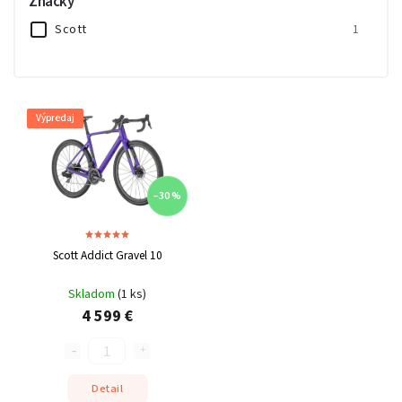
Značky
Scott
1
Výpredaj
–30 %
Scott Addict Gravel 10
Skladom
(
1 ks
)
4 599 €
Detail