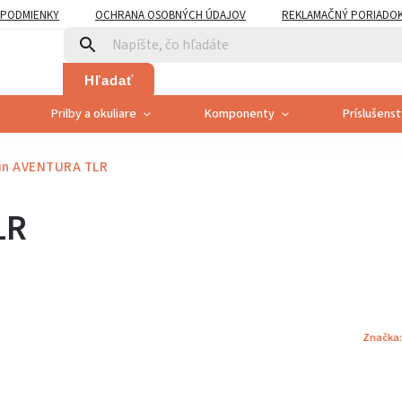
PODMIENKY
OCHRANA OSOBNÝCH ÚDAJOV
REKLAMAČNÝ PORIADO
PLATNENÍ PRÁVA SPOTREBITEĽA NA ODSTÚPENIE
Hľadať
Prilby a okuliare
Komponenty
Príslušens
in AVENTURA TLR
LR
Značka