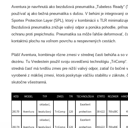
Aventura je navrhnutá ako bezdušová pneumatika „Tubeless Ready“ (
používať aj ako bežná pneumatika s dušou. V behúni je integrovaný
Sportex Protection Layer (SPL), ktorý v kombinácii s TLR minimalizuje
Bezdušová pneumatika znižuje valivý odpor a ponúka pohodlie, priľn
ochranu proti prepichnutiu. Pneumatika sa môže ľahšie deformovať, č
kontaktnú plochu na voľnom povrchu a nespevnených cestách.
Plášť Aventura, kombinuje rôzne zmesi v strednej časti behúňa a so v
dezénu. Tu Vredestein použil svoju osvedčenú technológiu „TriComp“.
stredná časť má tvrdšiu zmes pre nižší valivý odpor, zatiaľ čo bočné 
vyrobené z mäkšej zmesi, ktorá poskytuje väčšiu stabilitu v zákrute, 
skutočne všestranná.
KÓD
MODEL
TYP
ZMES
TPI
TECHNOLÓGIA
ETRTO
ROZMER
HMO
skladací,
Excellent
28170
Aventura
bezdušový
TriComp
120
protection
38-622
700x38C
4
skladací,
Excellent
28174
Aventura
bezdušový
TriComp
120
protection
44-622
700x44C
4