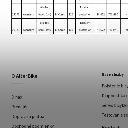
skladací,
Excellent
28171
Aventura
bezdušový
TriComp
120
protection
38-622
700x38C
4
skladací,
Excellent
28173
Aventura
bezdušový
TriComp
120
protection
44-622
700x44C
5
Naše služby
O AlterBike
Poistenie bic
Diagnostika m
O nás
Servis bicyklo
Predajňa
Testovanie se
Doprava a platba
Obchodné podmienky
Kontakt