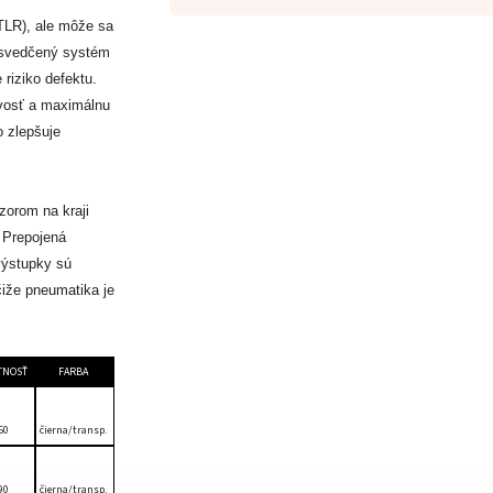
TLR), ale môže sa
 osvedčený systém
 riziko defektu.
avosť a maximálnu
o zlepšuje
zorom na kraji
 Prepojená
výstupky sú
čiže pneumatika je
TNOSŤ
FARBA
50
čierna/transp.
90
čierna/transp.