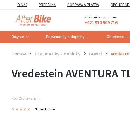
O NÁS
PREDAJŇA
DOPRAVA A PLATBA
OBCHODNÉ 
VZOROVÝ FORMULÁR ODSTÚPENIA OD ZMLUVY
POUČENIE O U
Zákaznícka podpora:
+421 910 909 716
Bicykle
Pneumatiky a doplnky
Oblečenie
Domov
Pneumatiky a doplnky
Gravel
Vredeste
/
/
/
Vredestein AVENTURA T
Kód:
Zvoľte variant
Neohodnotené