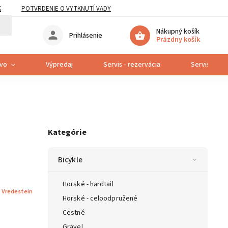
K
POTVRDENIE O VYTKNUTÍ VADY
Nákupný košík
Prihlásenie
Prázdny košík
tvo
Výpredaj
Servis - rezervácia
Servis bicyk
Kategórie
Bicykle
Horské - hardtail
:
Vredestein
Horské - celoodpružené
Cestné
Gravel