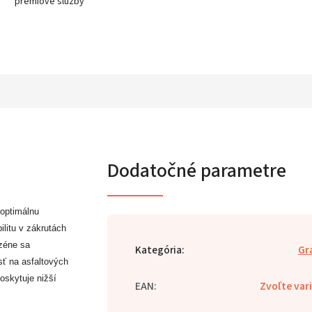
prémiové služby
Dodatočné parametre
 optimálnu
ilitu v zákrutách
zéne sa
Kategória
:
Gr
sť na asfaltových
oskytuje nižší
EAN
:
Zvoľte var