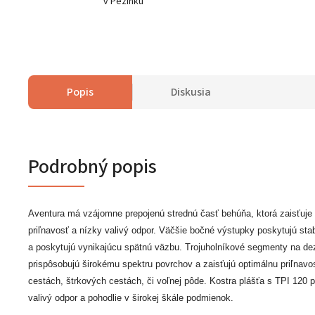
v Pezinku
Popis
Diskusia
Podrobný popis
Aventura má vzájomne prepojenú strednú časť behúňa, ktorá zaisťuje
priľnavosť a nízky valivý odpor. Väčšie bočné výstupky poskytujú stab
a poskytujú vynikajúcu spätnú väzbu. Trojuholníkové segmenty na de
prispôsobujú širokému spektru povrchov a zaisťujú optimálnu priľnavo
cestách, štrkových cestách, či voľnej pôde. Kostra plášťa s TPI 120 p
valivý odpor a pohodlie v širokej škále podmienok.