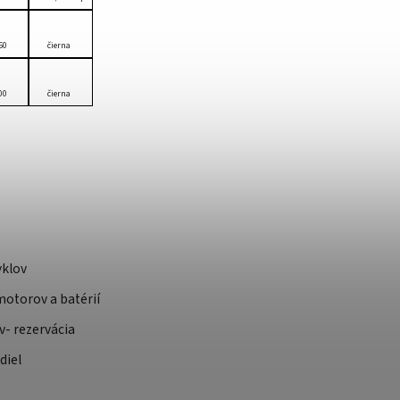
50
čierna
00
čierna
yklov
otorov a batérií
v- rezervácia
diel