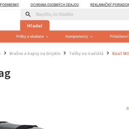
PODMIENKY
OCHRANA OSOBNÝCH ÚDAJOV
REKLAMAČNÝ PORIADO
PLATNENÍ PRÁVA SPOTREBITEĽA NA ODSTÚPENIE
Hľadať
Prilby a okuliare
Komponenty
Príslušens
e
Brašne a kapsy na bicykle
Tašky na riadidlá
Basil M
/
/
/
ag
Z