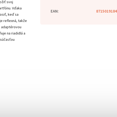
ožiť svoj
artfónu. Vďaka
EAN
:
8715019184
siť, keď sa
je reflexná, takže
u adaptérovou
uje na riadidlá a
 súčasťou