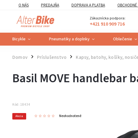
O NÁS
PREDAJŇA
DOPRAVA A PLATBA
OBCHODNÉ 
VZOROVÝ FORMULÁR ODSTÚPENIA OD ZMLUVY
POUČENIE O U
Zákaznícka podpora:
+421 910 909 716
Bicykle
Pneumatiky a doplnky
Oblečenie
Domov
Príslušenstvo
Kapsy, batohy, košíky, nosič
/
/
Basil MOVE handlebar b
Kód:
18434
Neohodnotené
Akcia