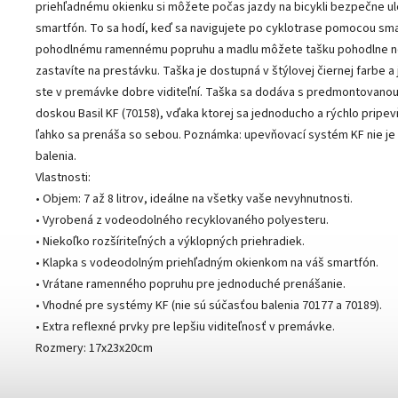
priehľadnému okienku si môžete počas jazdy na bicykli bezpečne ul
smartfón. To sa hodí, keď sa navigujete po cyklotrase pomocou sm
pohodlnému ramennému popruhu a madlu môžete tašku pohodlne no
zastavíte na prestávku. Taška je dostupná v štýlovej čiernej farbe a 
ste v premávke dobre viditeľní. Taška sa dodáva s predmontovano
doskou Basil KF (70158), vďaka ktorej sa jednoducho a rýchlo pripevň
ľahko sa prenáša so sebou. Poznámka: upevňovací systém KF nie je
balenia.
Vlastnosti:
• Objem: 7 až 8 litrov, ideálne na všetky vaše nevyhnutnosti.
• Vyrobená z vodeodolného recyklovaného polyesteru.
• Niekoľko rozšíriteľných a výklopných priehradiek.
• Klapka s vodeodolným priehľadným okienkom na váš smartfón.
• Vrátane ramenného popruhu pre jednoduché prenášanie.
• Vhodné pre systémy KF (nie sú súčasťou balenia 70177 a 70189).
• ​​Extra reflexné prvky pre lepšiu viditeľnosť v premávke.
Rozmery: 17x23x20cm