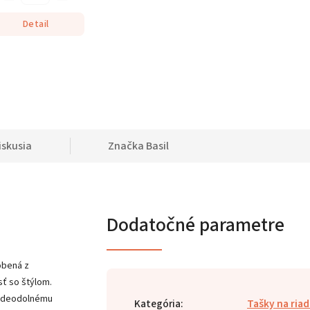
Detail
iskusia
Značka
Basil
Dodatočné parametre
robená z
ť so štýlom.
 vodeodolnému
Kategória
:
Tašky na riad