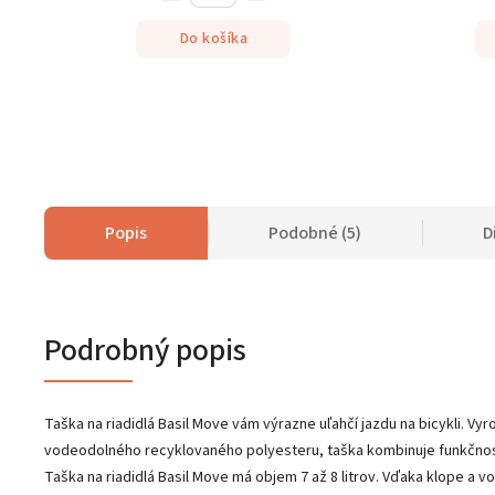
Do košíka
Popis
Podobné (5)
D
Podrobný popis
Taška na riadidlá Basil Move vám výrazne uľahčí jazdu na bicykli. Vy
vodeodolného recyklovaného polyesteru, taška kombinuje funkčnos
Taška na riadidlá Basil Move má objem 7 až 8 litrov. Vďaka klope a