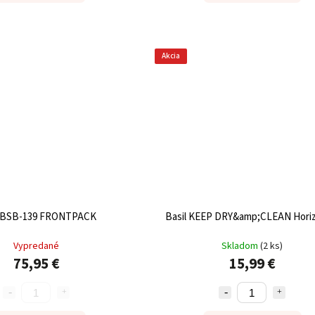
Akcia
BSB-139 FRONTPACK
Basil KEEP DRY&amp;CLEAN Horiz
Vypredané
Skladom
(
2 ks
)
75,95 €
15,99 €