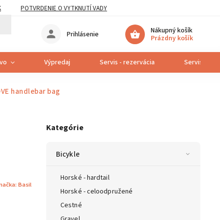
K
POTVRDENIE O VYTKNUTÍ VADY
Nákupný košík
Prihlásenie
Prázdny košík
tvo
Výpredaj
Servis - rezervácia
Servis bicyk
OVE handlebar bag
Kategórie
Bicykle
Horské - hardtail
načka:
Basil
Horské - celoodpružené
Cestné
Gravel