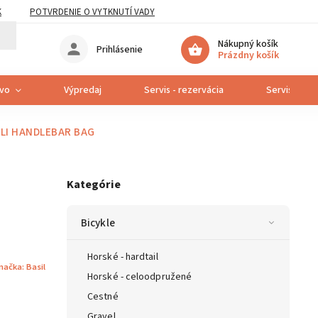
K
POTVRDENIE O VYTKNUTÍ VADY
Nákupný košík
Prihlásenie
Prázdny košík
tvo
Výpredaj
Servis - rezervácia
Servis bicyk
ALI HANDLEBAR BAG
Kategórie
Bicykle
Horské - hardtail
načka:
Basil
Horské - celoodpružené
Cestné
Gravel