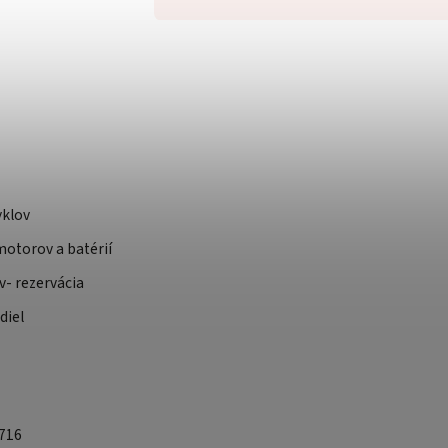
yklov
otorov a batérií
v- rezervácia
diel
 716