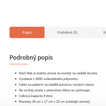
Popis
Podobné (5)
D
Podrobný popis
Basil Mali je brašňa určená na montáž na riadidlá bicykla.
Vyrobená z 600D vodeodolného polyesteru.
Ľahko sa pripevní na riadidlá pomocou suchých zipsov.
Na vrchnej strane s priesvitnou fóliou na cyklomapu.
Celková kapacita 8 litrov.
Rozmery:26 cm x 17 cm x 22 cm (vonkajší rozmer).