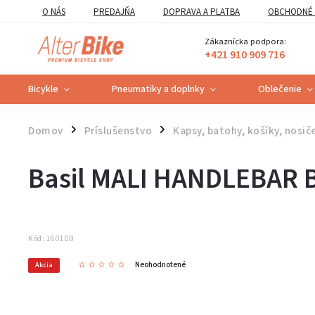
O NÁS
PREDAJŇA
DOPRAVA A PLATBA
OBCHODNÉ 
VZOROVÝ FORMULÁR ODSTÚPENIA OD ZMLUVY
POUČENIE O U
Zákaznícka podpora:
+421 910 909 716
Bicykle
Pneumatiky a doplnky
Oblečenie
Domov
Príslušenstvo
Kapsy, batohy, košíky, nosič
/
/
Basil MALI HANDLEBAR 
Kód:
16010B
Neohodnotené
Akcia