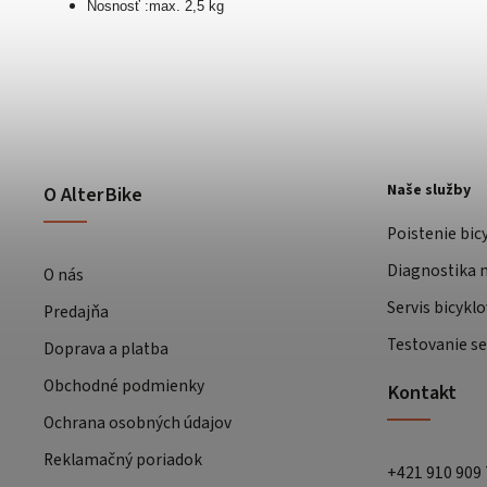
Nosnosť :max. 2,5 kg
Naše služby
O AlterBike
Poistenie bic
Diagnostika m
O nás
Servis bicyklo
Predajňa
Testovanie se
Doprava a platba
Obchodné podmienky
Kontakt
Ochrana osobných údajov
Reklamačný poriadok
+421 910 909