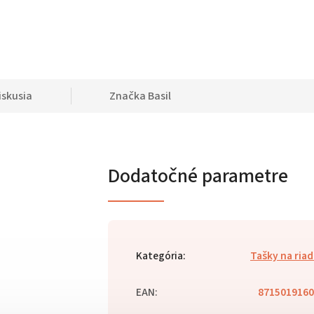
iskusia
Značka
Basil
Dodatočné parametre
Kategória
:
Tašky na riad
EAN
:
8715019160