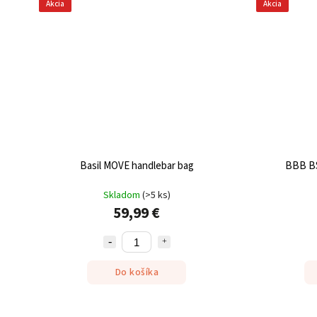
Akcia
Akcia
Basil MOVE handlebar bag
BBB B
Skladom
(
>5 ks
)
59,99 €
Do košíka