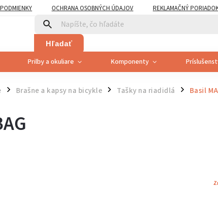
PODMIENKY
OCHRANA OSOBNÝCH ÚDAJOV
REKLAMAČNÝ PORIADO
PLATNENÍ PRÁVA SPOTREBITEĽA NA ODSTÚPENIE
Hľadať
Prilby a okuliare
Komponenty
Príslušens
e
Brašne a kapsy na bicykle
Tašky na riadidlá
Basil M
/
/
/
BAG
Z