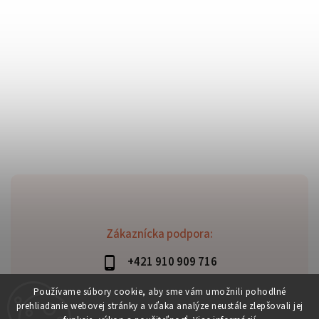
Zákaznícka podpora:
+421 910 909 716
lubomir.haraus@alterbike.sk
Používame súbory cookie, aby sme vám umožnili pohodlné
prehliadanie webovej stránky a vďaka analýze neustále zlepšovali jej