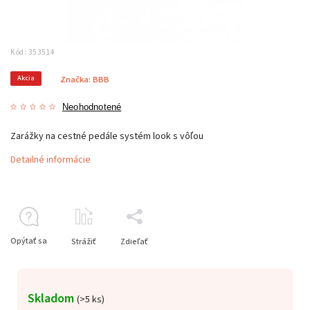
Kód:
353514
Akcia
Značka:
BBB
Neohodnotené
Zarážky na cestné pedále systém look s vôľou
Detailné informácie
Opýtať sa
Strážiť
Zdieľať
Skladom
(
>5 ks
)