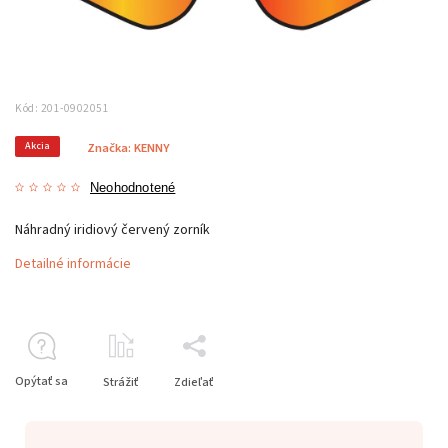
Kód:
201-0902051
Akcia
Značka:
KENNY
Neohodnotené
Náhradný iridiový červený zorník
Detailné informácie
Opýtať sa
Strážiť
Zdieľať