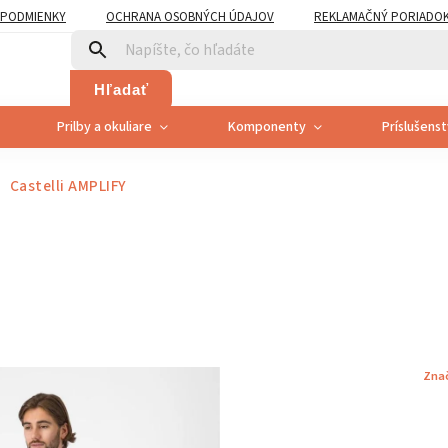
PODMIENKY
OCHRANA OSOBNÝCH ÚDAJOV
REKLAMAČNÝ PORIADO
PLATNENÍ PRÁVA SPOTREBITEĽA NA ODSTÚPENIE
Hľadať
Prilby a okuliare
Komponenty
Príslušens
Castelli AMPLIFY
Zna