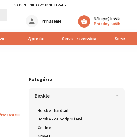
K
POTVRDENIE O VYTKNUTÍ VADY
Nákupný košík
Prihlásenie
Prázdny košík
tvo
Výpredaj
Servis - rezervácia
Servis bicyk
Kategórie
Bicykle
Horské - hardtail
čka:
Castelli
Horské - celoodpružené
Cestné
Gravel