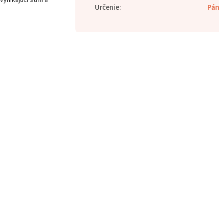
Určenie
:
Pán