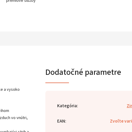
prémiové služby
Dodatočné parametre
tke a vysoko
Kategória
:
Zi
rihom
zduch vo vnútri,
EAN
:
Zvoľte var
ynikajúci strih a