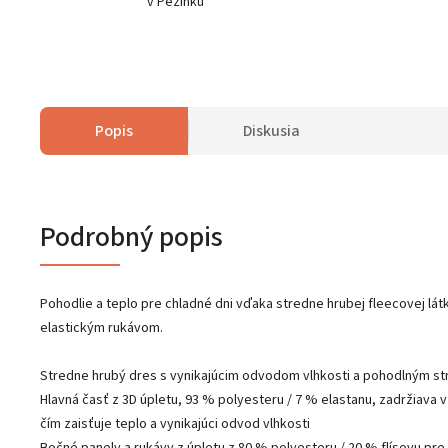
v Pezinku
Popis
Diskusia
Podrobný popis
Pohodlie a teplo pre chladné dni vďaka stredne hrubej fleecovej lá
elastickým rukávom.
Stredne hrubý dres s vynikajúcim odvodom vlhkosti a pohodlným st
Hlavná časť z 3D úpletu, 93 % polyesteru / 7 % elastanu, zadržiava v
čím zaisťuje teplo a vynikajúci odvod vlhkosti
Bočné panely a rukávy z úpletu z 80 % polyesteru / 20 % flísovu pre v