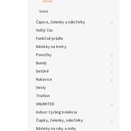
Zimné
Volné
Čapice, čelenky a nákrčníky
Voľný čas
Funkčné prádlo
Návleky na tretry
Ponožky
Bundy
Detské
Rukavice
Vesty
Triatlon
UNLIMITED
Indoor Cycling kolekcia
Čiapky, čelenky, nákrčníky
Návleky na ruky a nohy