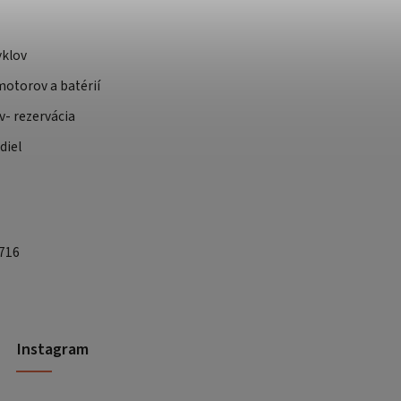
yklov
otorov a batérií
v- rezervácia
diel
 716
Instagram