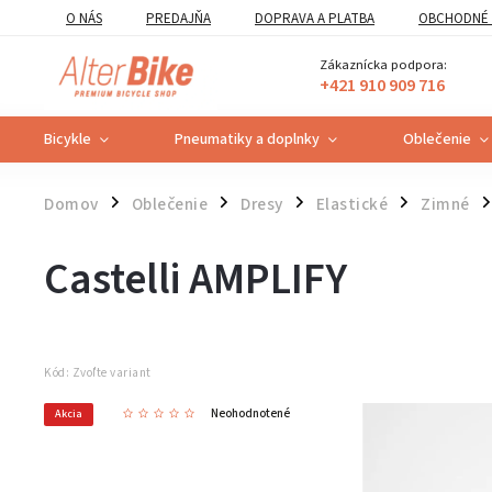
O NÁS
PREDAJŇA
DOPRAVA A PLATBA
OBCHODNÉ 
VZOROVÝ FORMULÁR ODSTÚPENIA OD ZMLUVY
POUČENIE O U
Zákaznícka podpora:
+421 910 909 716
Bicykle
Pneumatiky a doplnky
Oblečenie
Domov
Oblečenie
Dresy
Elastické
Zimné
/
/
/
/
/
Castelli AMPLIFY
Kód:
Zvoľte variant
Neohodnotené
Akcia