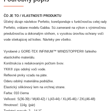
ČO JE TO / VLASTNOSTI PRODUKTU
Účelný dizajn návlekov Perfetto, korešponduje s funkčnosťou celej rady
Perfetto, vrátane modelu Gabba. Sú zamerané na výkon s výnimočnou
priedušnosťou a dokonalým strihom, s vysokou úrovňou ochrany voči
vode stiekajúcej od kolies. Návleky pre všetko.
Vyrobené z GORE-TEX INFINIUM™ WINDSTOPPER® ľahkého
elastického materiálu.
Konštrukcia s redukovaným počtom švov.
YKK® zips odolný voči vode.
Reflexné prvky vzadu na päte.
Oderu odolný materiálna podrážke.
Elastický silikónový lem na vrchnej strane.
Farba: 010 čierna
Veľkosti: S(36-39) / M(40-42) / L(43-44) / XL(45-46) / 2XL(46-48)
Hmotnosť: 114g. (pár)
Teplotný rozsah: 2 – 14 °C