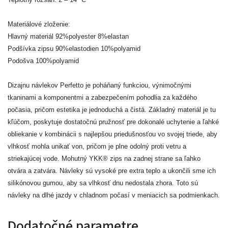
Materiálové zloženie:
Hlavný materiál 92%polyester 8%elastan
Podšívka zipsu 90%elastodien 10%polyamid
Podošva 100%polyamid
Dizajnu návlekov Perfetto je poháňaný funkciou, výnimočnými
tkaninami a komponentmi a zabezpečením pohodlia za každého
počasia, pričom estetika je jednoduchá a čistá. Základný materiál je tu
kľúčom, poskytuje dostatočnú pružnosť pre dokonalé uchytenie a ľahké
obliekanie v kombinácii s najlepšou priedušnosťou vo svojej triede, aby
vlhkosť mohla unikať von, pričom je plne odolný proti vetru a
striekajúcej vode. Mohutný YKK® zips na zadnej strane sa ľahko
otvára a zatvára. Návleky sú vysoké pre extra teplo a ukončili sme ich
silikónovou gumou, aby sa vlhkosť dnu nedostala zhora. Toto sú
návleky na dlhé jazdy v chladnom počasí v meniacich sa podmienkach.
Dodatočné parametre