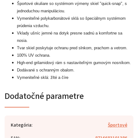
Športové okuliare so systémom výmeny skiel "quick-snap", s
jednoduchou manipuláciou.
Vymeniteľné polykarbonátové sklá so špeciálnym systémom
prúdenia vzduchu.
Vklady ušníc jemné na dotyk presne sadnú a komfortne sa
nosia.
Tvar skiel poskytuje ochranu pred slnkom, prachom a vetrom.
100% UV ochrana.
High-end grilamidový rám s nastaviteľným gumovým nosníkom.
Dodávané s ochranným obalom.
Vymeniteľné sklá: žlté a číre
Dodatočné parametre
Kategória
:
Športové
EAN
:
8716683101386