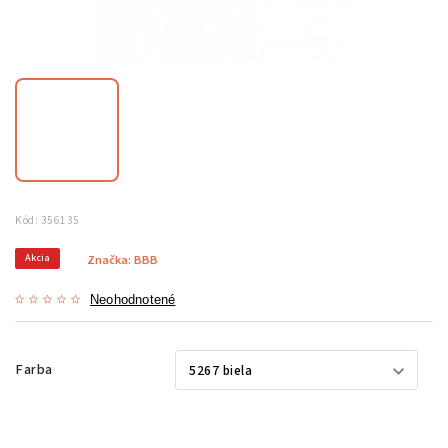
Kód:
356135
Akcia
Značka:
BBB
Neohodnotené
Farba