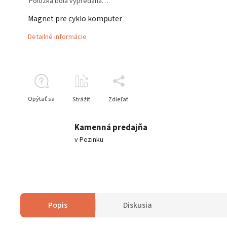
Položka bola vypredaná…
Magnet pre cyklo komputer
Detailné informácie
Opýtať sa
Strážiť
Zdieľať
Kamenná predajňa
v Pezinku
Popis
Diskusia