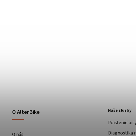
Naše služby
O AlterBike
Poistenie bic
Diagnostika m
O nás