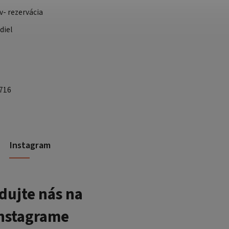
v- rezervácia
diel
 716
Instagram
dujte nás na
nstagrame