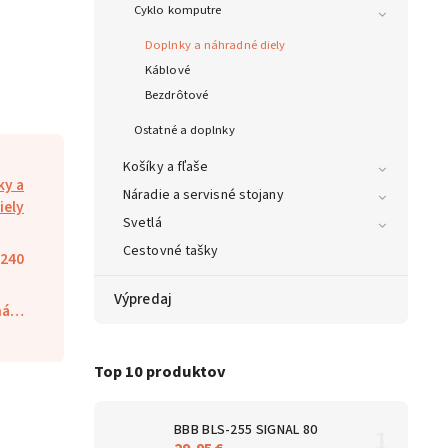
Cyklo komputre
Doplnky a náhradné diely
Káblové
Bezdrôtové
Ostatné a doplnky
Košíky a fľaše
ky a
Náradie a servisné stojany
iely
Svetlá
Cestovné tašky
240
Výpredaj
aná…
Top 10 produktov
BBB BLS-255 SIGNAL 80