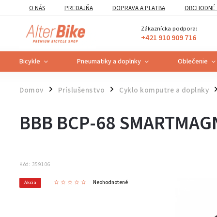
O NÁS
PREDAJŇA
DOPRAVA A PLATBA
OBCHODNÉ 
VZOROVÝ FORMULÁR ODSTÚPENIA OD ZMLUVY
POUČENIE O U
Zákaznícka podpora:
+421 910 909 716
Bicykle
Pneumatiky a doplnky
Oblečenie
Domov
Príslušenstvo
Cyklo komputre a doplnky
/
/
/
BBB BCP-68 SMARTMAG
Kód:
359106
Neohodnotené
Akcia