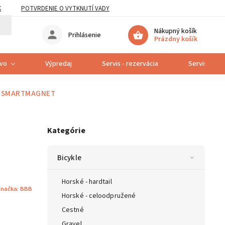
K
POTVRDENIE O VYTKNUTÍ VADY
Nákupný košík
Prihlásenie
Prázdny košík
tvo
Výpredaj
Servis - rezervácia
Servis bicyk
8 SMARTMAGNET
Kategórie
Bicykle
Horské - hardtail
načka:
BBB
Horské - celoodpružené
Cestné
Gravel