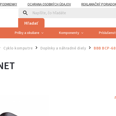
PODMIENKY
OCHRANA OSOBNÝCH ÚDAJOV
REKLAMAČNÝ PORIADO
PLATNENÍ PRÁVA SPOTREBITEĽA NA ODSTÚPENIE
Hľadať
Prilby a okuliare
Komponenty
Príslušens
Cyklo komputre
Doplnky a náhradné diely
BBB BCP-6
/
/
NET
Z