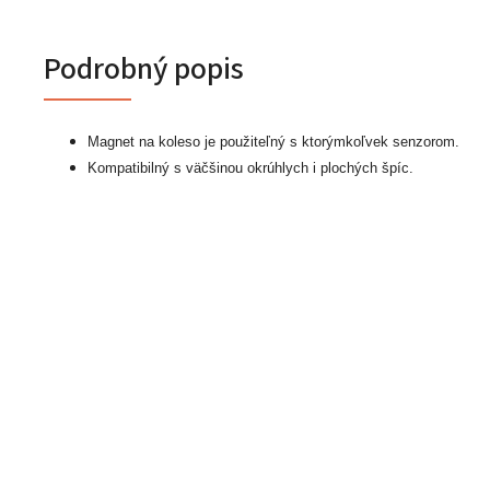
Podrobný popis
Magnet na koleso je použiteľný s ktorýmkoľvek senzorom.
Kompatibilný s väčšinou okrúhlych i plochých špíc.