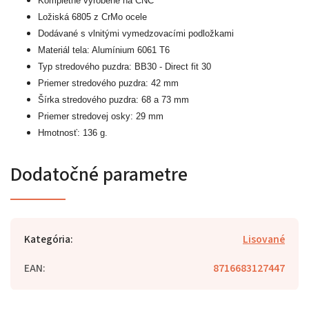
Kompletne vyrobené na CNC
Ložiská 6805 z CrMo ocele
Dodávané s vlnitými vymedzovacími podložkami
Materiál tela: Alumínium 6061 T6
Typ stredového puzdra: BB30 - Direct fit 30
Priemer stredového puzdra: 42 mm
Šírka stredového puzdra: 68 a 73 mm
Priemer stredovej osky: 29 mm
Hmotnosť: 136 g.
Dodatočné parametre
Kategória
:
Lisované
EAN
:
8716683127447