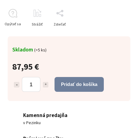
Opýtať sa
Strážiť
Zdieľať
Skladom
(
>5 ks
)
87,95 €
Pridať do košíka
Kamenná predajňa
v Pezinku