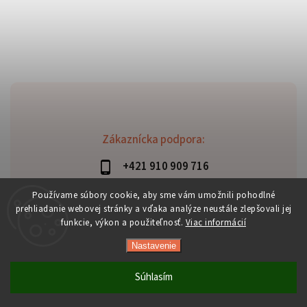
Zákaznícka podpora:
+421 910 909 716
lubomir.haraus@alterbike.sk
Používame súbory cookie, aby sme vám umožnili pohodlné
prehliadanie webovej stránky a vďaka analýze neustále zlepšovali jej
funkcie, výkon a použiteľnosť.
Viac informácií
Nastavenie
Copyright 2026
AlterBike
. Všetky práva vyhradené.
Vytvořil
Shoptet
| Design
Shoptak.cz
Súhlasím