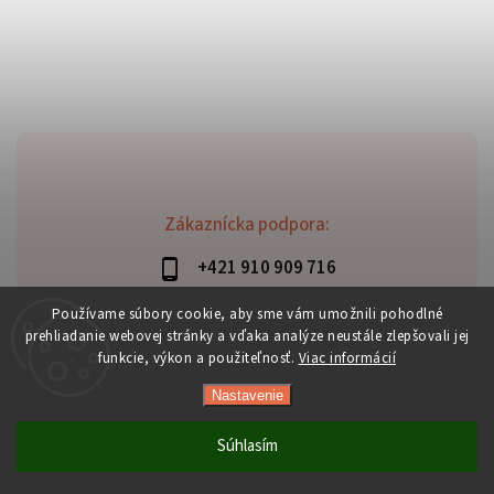
Zákaznícka podpora:
+421 910 909 716
lubomir.haraus@alterbike.sk
Používame súbory cookie, aby sme vám umožnili pohodlné
prehliadanie webovej stránky a vďaka analýze neustále zlepšovali jej
funkcie, výkon a použiteľnosť.
Viac informácií
Nastavenie
Copyright 2026
AlterBike
. Všetky práva vyhradené.
Vytvořil
Shoptet
| Design
Shoptak.cz
Súhlasím