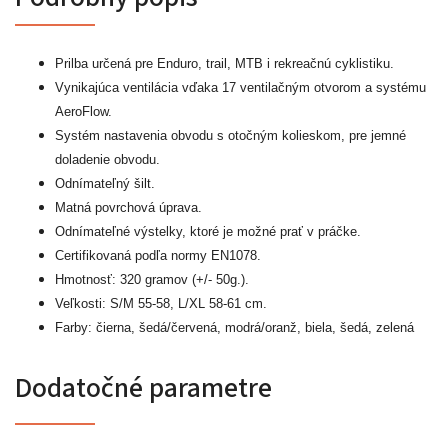
Prilba určená pre Enduro, trail, MTB i rekreačnú cyklistiku.
Vynikajúca ventilácia vďaka 17 ventilačným otvorom a systému
AeroFlow.
Systém nastavenia obvodu s otočným kolieskom, pre jemné
doladenie obvodu.
Odnímateľný šilt.
Matná povrchová úprava.
Odnímateľné výstelky, ktoré je možné prať v práčke.
Certifikovaná podľa normy EN1078.
Hmotnosť: 320 gramov (+/- 50g.).
Veľkosti: S/M 55-58, L/XL 58-61 cm.
Farby: čierna, šedá/červená, modrá/oranž, biela, šedá, zelená
Dodatočné parametre