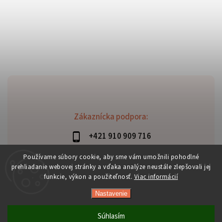
Zákaznícka podpora:
+421 910 909 716
lubomir.haraus@alterbike.sk
Používame súbory cookie, aby sme vám umožnili pohodlné
prehliadanie webovej stránky a vďaka analýze neustále zlepšovali jej
funkcie, výkon a použiteľnosť.
Viac informácií
Nastavenie
Copyright 2026
AlterBike
. Všetky práva vyhradené.
Vytvořil
Shoptet
| Design
Shoptak.cz
Súhlasím