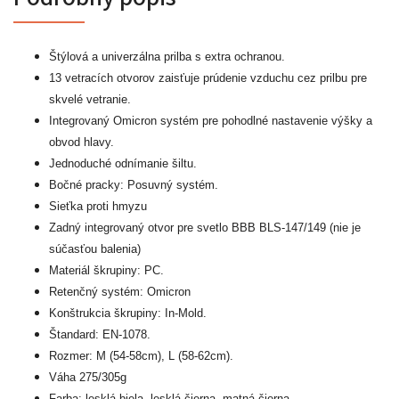
Štýlová a univerzálna prilba s extra ochranou.
13 vetracích otvorov zaisťuje prúdenie vzduchu cez prilbu pre
skvelé vetranie.
Integrovaný Omicron systém pre pohodlné nastavenie výšky a
obvod hlavy.
Jednoduché odnímanie šiltu.
Bočné pracky: Posuvný systém.
Sieťka proti hmyzu
Zadný integrovaný otvor pre svetlo BBB BLS-147/149 (nie je
súčasťou balenia)
Materiál škrupiny: PC.
Retenčný systém: Omicron
Konštrukcia škrupiny: In-Mold.
Štandard: EN-1078.
Rozmer: M (54-58cm), L (58-62cm).
Váha 275/305g
Farba: lesklá biela, lesklá čierna, matná čierna