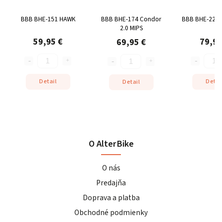
BBB BHE-151 HAWK
BBB BHE-174 Condor
BBB BHE-22 D
2.0 MIPS
59,95 €
79,95
69,95 €
Detail
Detai
Detail
O AlterBike
O nás
Predajňa
Doprava a platba
Obchodné podmienky