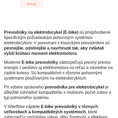
Detail
Prevodníky na elektrobicykel (E-bike)
sú prispôsobené
špecifickým požiadavkám pohonných systémov
elektrobicyklov. V porovnaní s klasickými prevodníkmi sú
pevnejšie, odolnejšie a navrhnuté tak, aby zvládali
vyšší krútiaci moment elektromotora
.
Moderné
E-bike prevodníky
zabezpečujú presný prenos
energie z pedálov aj elektromotora na reťaz a následne na
zadné koleso. Sú kompatibilné s rôznymi pohonnými
systémami používanými na elektrobicykloch.
Pri výbere správneho
prevodníka pre elektrobicykel
je
dôležité zohľadniť kompatibilitu s motorom, počet zubov a
typ pohonného systému.
V AlterBike nájdete
E-bike prevodníky v rôznych
veľkostiach a kompatibilných systémoch
, ktoré
zabezpečia spoľahlivý výkon, dlhú životnosť a efektívny