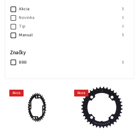
Akcia
5
Novinka
0
Tip
0
Manual
5
Značky
BBB
5
Akcia
Akcia