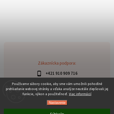
Zákaznícka podpora:
+421 910 909 716
lubomir.haraus@alterbike.sk
Používame súbory cookie, aby sme vám umožnili pohodlné
prehliadanie webovej stránky a vďaka analýze neustále zlepšovali jej
funkcie, výkon a použiteľnosť.
Viac informácií
Nastavenie
Copyright 2026
AlterBike
. Všetky práva vyhradené.
Vytvořil
Shoptet
| Design
Shoptak.cz