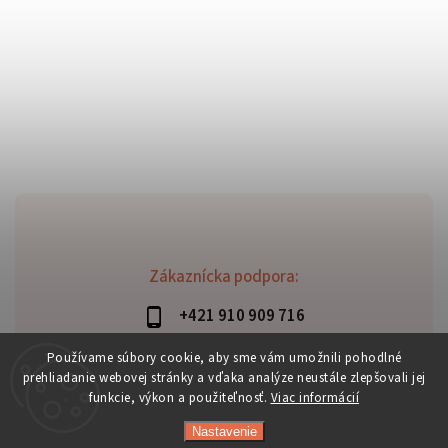
Zákaznícka podpora:
+421 910 909 716
lubomir.haraus@alterbike.sk
Používame súbory cookie, aby sme vám umožnili pohodlné
prehliadanie webovej stránky a vďaka analýze neustále zlepšovali jej
funkcie, výkon a použiteľnosť.
Viac informácií
Nastavenie
Copyright 2026
AlterBike
. Všetky práva vyhradené.