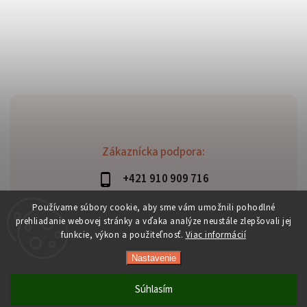
Zákaznícka podpora:
+421 910 909 716
lubomir.haraus@alterbike.sk
Používame súbory cookie, aby sme vám umožnili pohodlné
prehliadanie webovej stránky a vďaka analýze neustále zlepšovali jej
funkcie, výkon a použiteľnosť.
Viac informácií
Nastavenie
Copyright 2026
AlterBike
. Všetky práva vyhradené.
Vytvořil
Shoptet
| Design
Shoptak.cz
Súhlasím