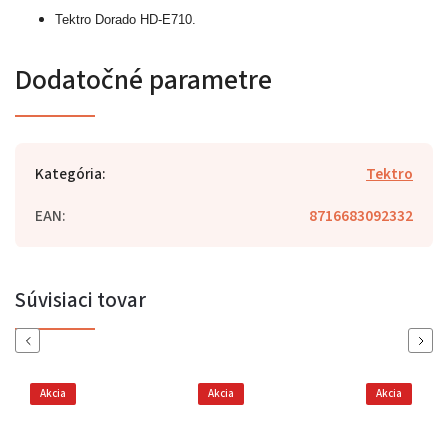
Tektro Dorado HD-E710.
Dodatočné parametre
Kategória
:
Tektro
EAN
:
8716683092332
Súvisiaci tovar
Previous
Next
Akcia
Akcia
Akcia