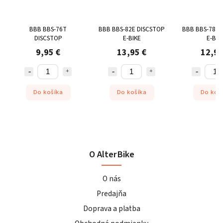
BBB BBS-76T
BBB BBS-82E DISCSTOP
BBB BBS-78E 
DISCSTOP
E-BIKE
E-BIK
9,95 €
13,95 €
12,95
Do košíka
Do košíka
Do koš
O AlterBike
O nás
Predajňa
Doprava a platba