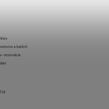
yklov
otorov a batérií
v- rezervácia
diel
 716