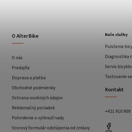
Naše služby
O AlterBike
Poistenie bic
Diagnostika m
O nás
Servis bicyklo
Predajňa
Testovanie se
Doprava a platba
Obchodné podmienky
Kontakt
Ochrana osobných údajov
Reklamačný poriadok
+421 910 909
Potvrdenie o vytknutí vady
Vzorový formulár odstúpenia od zmluvy