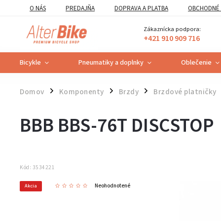
O NÁS
PREDAJŇA
DOPRAVA A PLATBA
OBCHODNÉ 
VZOROVÝ FORMULÁR ODSTÚPENIA OD ZMLUVY
POUČENIE O U
Zákaznícka podpora:
+421 910 909 716
Bicykle
Pneumatiky a doplnky
Oblečenie
Domov
Komponenty
Brzdy
Brzdové platničky
/
/
/
BBB BBS-76T DISCSTOP
Kód:
3534221
Neohodnotené
Akcia