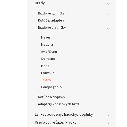
Brzdy
Brzdové gumičky
Kotúče, adaptéry
Brzdové platničky
Hayes
Magura
Avid/Sram
Shimano
Hope
Formula
Tektro
Campagnolo
Kotúče a doplnky
Adaptéry kotúčových bŕzd
Lanká, boudeny, hadičky, doplnky
Prevody, reťaze, kladky