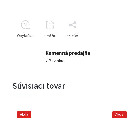
Opýtať sa
Strážiť
Zdieľať
Kamenná predajňa
v Pezinku
Súvisiaci tovar
Akcia
Akcia