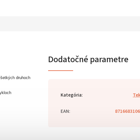
Dodatočné parametre
všetkých druhoch
ykloch
Kategória
:
Te
EAN
:
8716683106