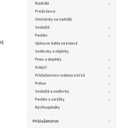
Riadidlá
Predstavce
Omotávky na riadidlá
Sedadlá
Pedále
KE
Upínacie tiahla na kolesá
Sedlovky a objímky
Pneu a doplnky
Kokpit
Príslušenstvo radenia a bŕzd
Pohon
Sedadlá a sedlovky
Pedále a zarážky
Rýchloupínáky
Príslušenstvo