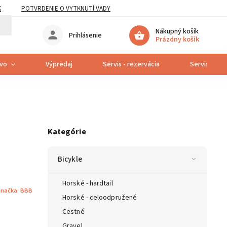
K
POTVRDENIE O VYTKNUTÍ VADY
Nákupný košík
Prihlásenie
Prázdny košík
tvo
Výpredaj
Servis - rezervácia
Servis bicyk
Kategórie
Bicykle
Horské - hardtail
načka:
BBB
Horské - celoodpružené
Cestné
Gravel