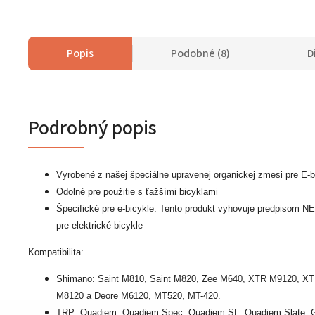
Popis
Podobné (8)
D
Podrobný popis
Vyrobené z našej špeciálne upravenej organickej zmesi pre E-b
Odolné pre použitie s ťažšími bicyklami
Špecifické pre e-bicykle: Tento produkt vyhovuje predpisom 
pre elektrické bicykle
Kompatibilita:
Shimano:
Saint M810, Saint M820, Zee M640, XTR M9120, X
M8120 a Deore M6120, MT520, MT-420.
TRP: Quadiem, Quadiem Spec, Quadiem SL, Quadiem Slate, 