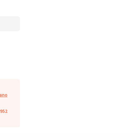
ano
952