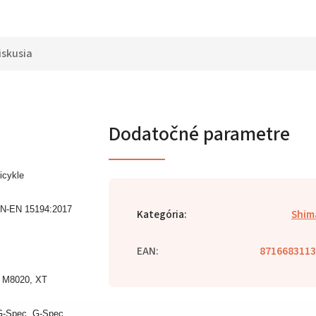
iskusia
Dodatočné parametre
icykle
NEN-EN 15194:2017
Kategória
:
Shim
EAN
:
8716683113
T M8020, XT
G-Spec, G-Spec