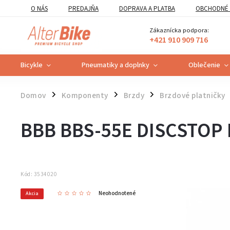
O NÁS
PREDAJŇA
DOPRAVA A PLATBA
OBCHODNÉ 
VZOROVÝ FORMULÁR ODSTÚPENIA OD ZMLUVY
POUČENIE O U
Zákaznícka podpora:
+421 910 909 716
Bicykle
Pneumatiky a doplnky
Oblečenie
Domov
Komponenty
Brzdy
Brzdové platničky
/
/
/
BBB BBS-55E DISCSTOP 
Kód:
3534020
Neohodnotené
Akcia