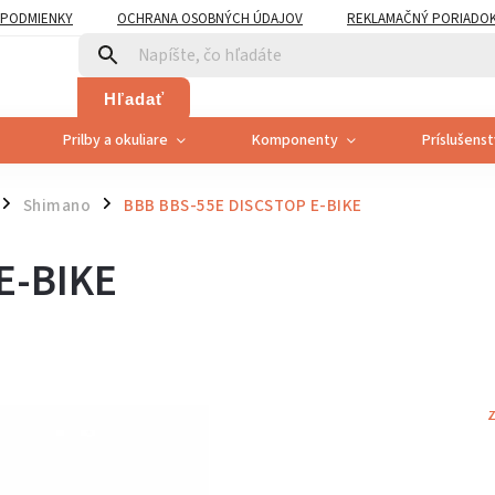
PODMIENKY
OCHRANA OSOBNÝCH ÚDAJOV
REKLAMAČNÝ PORIADO
PLATNENÍ PRÁVA SPOTREBITEĽA NA ODSTÚPENIE
Hľadať
Prilby a okuliare
Komponenty
Príslušens
Shimano
BBB BBS-55E DISCSTOP E-BIKE
/
/
E-BIKE
Z