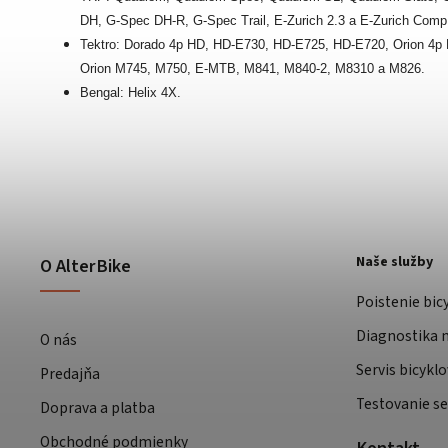
DH, G-Spec DH-R, G-Spec Trail, E-Zurich 2.3 a E-Zurich Com
Tektro: Dorado 4p HD, HD-E730, HD-E725, HD-E720, Orion 4p 
Orion M745, M750, E-MTB, M841, M840-2, M8310 a M826.
Bengal: Helix 4X.
Naše služby
O AlterBike
Poistenie bic
Diagnostika m
O nás
Servis bicyklo
Predajňa
Testovanie se
Doprava a platba
Obchodné podmienky
Kontakt