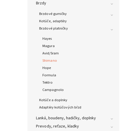
Brzdy
Brzdové gumičky
Kotúče, adaptéry
Brzdové platničky
Hayes
Magura
Avid/Sram
Shimano
Hope
Formula
Tektro
Campagnolo
Kotúče a doplnky
Adaptéry kotúčových bŕzd
Lanká, boudeny, hadičky, doplnky
Prevody, reťaze, kladky