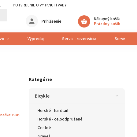
K
POTVRDENIE O VYTKNUTÍ VADY
Nákupný košík
Prihlásenie
Prázdny košík
tvo
Výpredaj
Servis - rezervácia
Servis bicyk
Kategórie
Bicykle
Horské - hardtail
načka:
BBB
Horské - celoodpružené
Cestné
Gravel