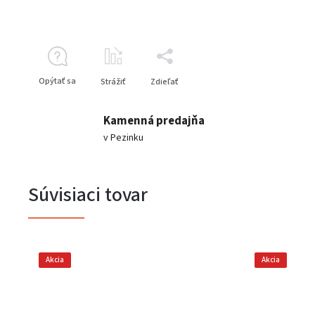
Opýtať sa
Strážiť
Zdieľať
Kamenná predajňa
v Pezinku
Súvisiaci tovar
Akcia
Akcia