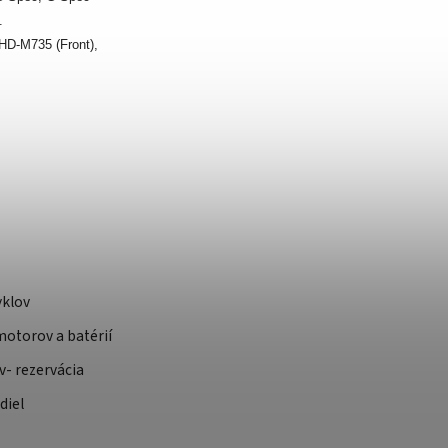
p.
HD-M735 (Front),
yklov
otorov a batérií
v- rezervácia
diel