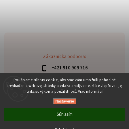
Zákaznícka podpora:
+421 910 909 716
lubomir.haraus@alterbike.sk
Používame súbory cookie, aby sme vám umožnili pohodlné
prehliadanie webovej stránky a vďaka analýze neustále zlepšovali jej
funkcie, výkon a použiteľnosť.
Viac informácií
Nastavenie
Copyright 2026
AlterBike
. Všetky práva vyhradené.
Vytvořil
Shoptet
| Design
Shoptak.cz
Súhlasím