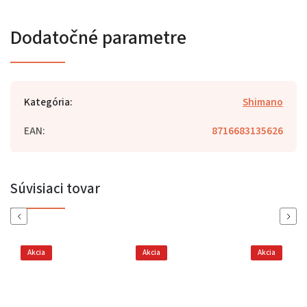
Dodatočné parametre
Kategória
:
Shimano
EAN
:
8716683135626
Súvisiaci tovar
Previous
Next
Akcia
Akcia
Akcia