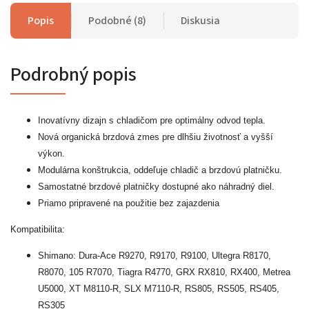
Popis
Podobné (8)
Diskusia
Podrobný popis
Inovatívny dizajn s chladičom pre optimálny odvod tepla.
Nová organická brzdová zmes pre dlhšiu životnosť a vyšší
výkon.
Modulárna konštrukcia, oddeľuje chladič a brzdovú platničku.
Samostatné brzdové platničky dostupné ako náhradný diel.
Priamo priprav
ené na použitie bez zajazdenia
Kompatibilita:
Shimano:
Dura-Ace R9270, R9170, R9100, Ultegra R8170,
R8070, 105 R7070, Tiagra R4770, GRX RX810, RX400, Metrea
U5000, XT M8110-R, SLX M7110-R, RS805, RS505, RS405,
RS305