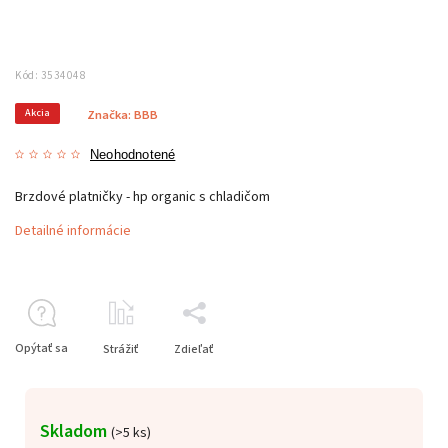
Kód:
3534048
Akcia
Značka:
BBB
Neohodnotené
Brzdové platničky - hp organic s chladičom
Detailné informácie
Opýtať sa
Strážiť
Zdieľať
Skladom
(
>5 ks
)