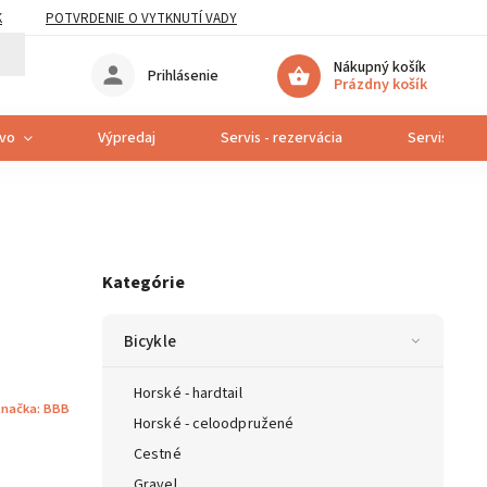
K
POTVRDENIE O VYTKNUTÍ VADY
Nákupný košík
Prihlásenie
Prázdny košík
tvo
Výpredaj
Servis - rezervácia
Servis bicyk
Kategórie
Bicykle
Horské - hardtail
načka:
BBB
Horské - celoodpružené
Cestné
Gravel