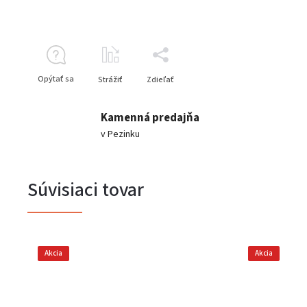
Opýtať sa
Strážiť
Zdieľať
Kamenná predajňa
v Pezinku
Súvisiaci tovar
Akcia
Akcia