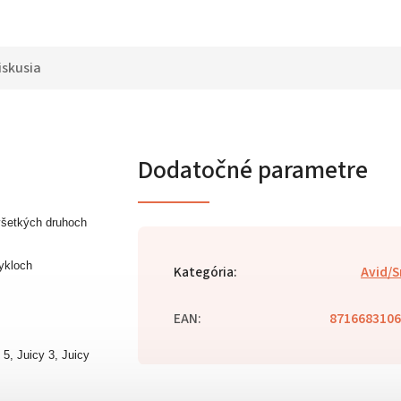
iskusia
Dodatočné parametre
všetkých druhoch
ykloch
Kategória
:
Avid/
EAN
:
8716683106
5, Juicy 3, Juicy