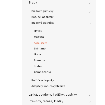
Brzdy
Brzdové gumičky
Kotúče, adaptéry
Brzdové platničky
Hayes
Magura
Avid/Sram
Shimano
Hope
Formula
Tektro
Campagnolo
Kotúče a doplnky
Adaptéry kotúčových bŕzd
Lanká, boudeny, hadičky, doplnky
Prevody, reťaze, kladky