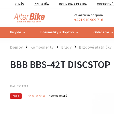
O NÁS
PREDAJŇA
DOPRAVA A PLATBA
OBCHODNÉ 
VZOROVÝ FORMULÁR ODSTÚPENIA OD ZMLUVY
POUČENIE O U
Zákaznícka podpora:
+421 910 909 716
Bicykle
Pneumatiky a doplnky
Oblečenie
Domov
Komponenty
Brzdy
Brzdové platničky
/
/
/
BBB BBS-42T DISCSTOP
Kód:
3534214
Neohodnotené
Akcia