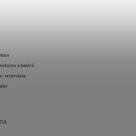
yklov
otorov a batérií
v- rezervácia
diel
 716