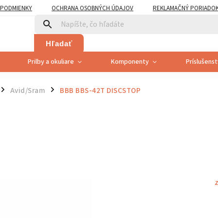
PODMIENKY
OCHRANA OSOBNÝCH ÚDAJOV
REKLAMAČNÝ PORIADO
PLATNENÍ PRÁVA SPOTREBITEĽA NA ODSTÚPENIE
Hľadať
Prilby a okuliare
Komponenty
Príslušens
Avid/Sram
BBB BBS-42T DISCSTOP
/
/
Z