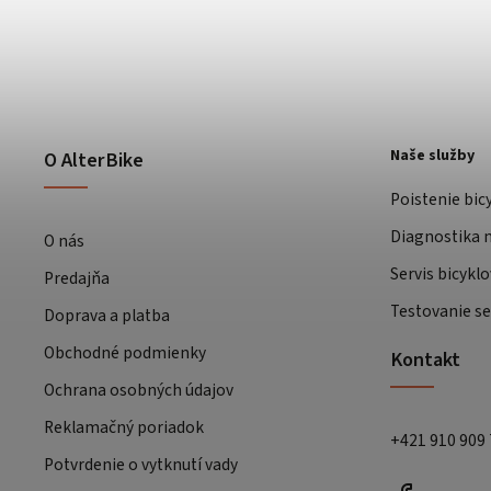
Naše služby
O AlterBike
Poistenie bic
Diagnostika m
O nás
Servis bicyklo
Predajňa
Testovanie se
Doprava a platba
Obchodné podmienky
Kontakt
Ochrana osobných údajov
Reklamačný poriadok
+421 910 909
Potvrdenie o vytknutí vady