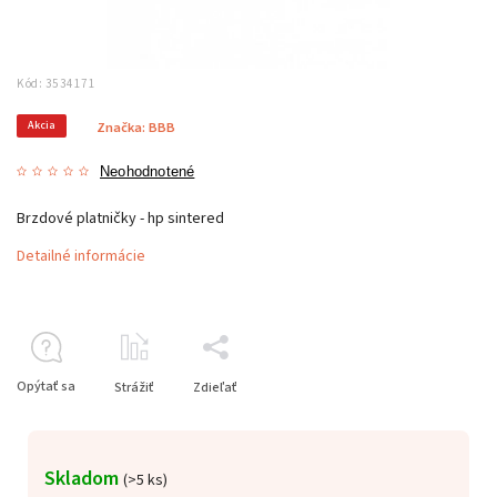
Kód:
3534171
Akcia
Značka:
BBB
Neohodnotené
Brzdové platničky - hp sintered
Detailné informácie
Opýtať sa
Strážiť
Zdieľať
Skladom
(
>5 ks
)