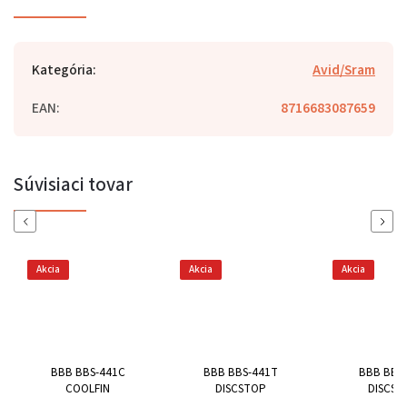
Kategória
:
Avid/Sram
EAN
:
8716683087659
Súvisiaci tovar
Previous
Next
Akcia
Akcia
Akcia
BBB BBS-441C
BBB BBS-441T
BBB BBS
COOLFIN
DISCSTOP
DISCST