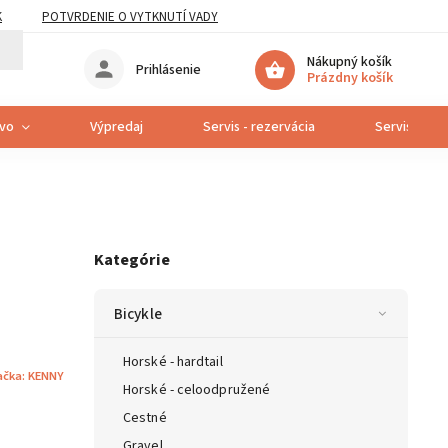
K
POTVRDENIE O VYTKNUTÍ VADY
Nákupný košík
Prihlásenie
Prázdny košík
tvo
Výpredaj
Servis - rezervácia
Servis bicyk
Kategórie
Bicykle
Horské - hardtail
ačka:
KENNY
Horské - celoodpružené
Cestné
Gravel