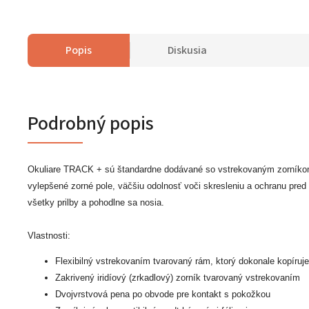
Popis
Diskusia
Podrobný popis
Okuliare TRACK + sú štandardne dodávané so vstrekovaným zorníko
vylepšené zorné pole, väčšiu odolnosť voči skresleniu a ochranu pred
všetky prilby a pohodlne sa nosia.
Vlastnosti:
Flexibilný vstrekovaním tvarovaný rám, ktorý dokonale kopíruje
Zakrivený iridíový (zrkadlový) zorník tvarovaný vstrekovaním
Dvojvrstvová pena po obvode pre kontakt s pokožkou