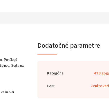
Dodatočné parametre
m. Ponúkajú
 špinou. Sedia na
Kategória
:
MTB gogg
EAN
:
Zvoľte var
 vašu tvár