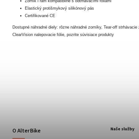
Zorník i rám kompatibilné s odtrhávacími fóliami
Elastický protišmykový silikónový pás
Certifikované CE
Dostupné náhradné diely: rôzne náhradné zorníky, Tear-off strhávacie 
ClearVision nalepovacie fólie, pozrite súvisiace produkty
Naše služby
O AlterBike