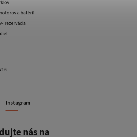
yklov
otorov a batérií
v- rezervácia
diel
 716
Instagram
dujte nás na