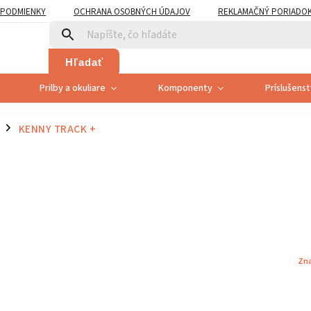
PODMIENKY
OCHRANA OSOBNÝCH ÚDAJOV
REKLAMAČNÝ PORIADO
PLATNENÍ PRÁVA SPOTREBITEĽA NA ODSTÚPENIE
Hľadať
Prilby a okuliare
Komponenty
Príslušens
KENNY TRACK +
/
Zn