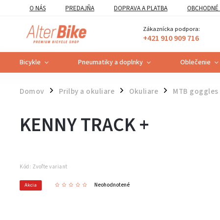
O NÁS
PREDAJŇA
DOPRAVA A PLATBA
OBCHODNÉ 
VZOROVÝ FORMULÁR ODSTÚPENIA OD ZMLUVY
POUČENIE O U
Zákaznícka podpora:
+421 910 909 716
Bicykle
Pneumatiky a doplnky
Oblečenie
Domov
Prilby a okuliare
Okuliare
MTB goggles
/
/
/
KENNY TRACK +
Kód:
Zvoľte variant
Neohodnotené
Akcia