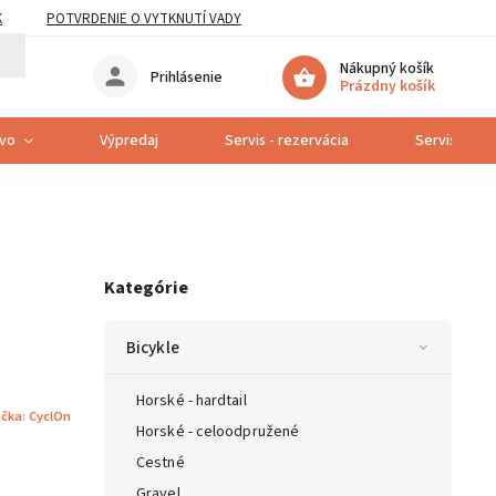
K
POTVRDENIE O VYTKNUTÍ VADY
Nákupný košík
Prihlásenie
Prázdny košík
tvo
Výpredaj
Servis - rezervácia
Servis bicyk
Kategórie
Bicykle
Horské - hardtail
čka:
CyclOn
Horské - celoodpružené
Cestné
Gravel