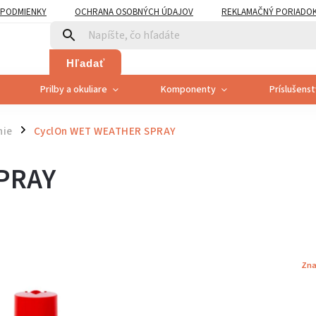
PODMIENKY
OCHRANA OSOBNÝCH ÚDAJOV
REKLAMAČNÝ PORIADO
PLATNENÍ PRÁVA SPOTREBITEĽA NA ODSTÚPENIE
Hľadať
Prilby a okuliare
Komponenty
Príslušens
nie
CyclOn WET WEATHER SPRAY
/
PRAY
Zna