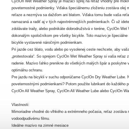
CyclOn Wet Weather Spray je mazací sprej na reťaz vhodný pre mokr
poveternostné podmienky. Vďaka špeciálnemu zloženiu zostáva olej 
reťaze a nezmýva sa dažďom ani blatom. Vďaka tomu bude vaša reťa
namazaná a radiť aj v tých najextrémnejších podmienkach. Či už idete
zdolávate traily, alebo podnikáte dobrodružstvá v teréne, CyclOn Wet
dokonalým spoločníkom pre všetky bicykle. Toto mazivo je špeciálne 
bicykle vystavené náročným podmienkam.
Pri jazde cez blato, vodu alebo po vysolenej ceste nechcete, aby vaš
„protestovala“. So sprejom CyclOn Wet Weather Spray si vaša reťaz 
radenie. Mazivo ľahko prenikne do všetkých malých špár a poskytne v
optimálnu ochranu.
Pre jazdu na bicykli v suchu odporúčame CyclOn Dry Weather Lube. Nie
poveternostnými podmienkami? Potom použite lubrikant do každého po
CyclOn All Weather Spray, CyclOn All Weather Lube alebo CyclOn Wa
Vlastnosti:
Mimoriadne vhodné do vlhkého a extrémneho počasia, reťaz zostáv
vodoodpudivému filmu.
Ideálne mazivo na zimné mesiace