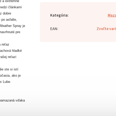
é a extrémne
medzi článkami
z dobre
Kategória
:
Maza
 po asfalte,
 Weather Spray je
EAN
:
Zvoľte var
navrhnuté pre
a reťaz
zachová hladké
ašej reťazi
 ste si istí
časia, ako je
x Lube.
a namazaná vďaka