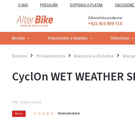
O NÁS
PREDAJŇA
DOPRAVA A PLATBA
OBCHODNÉ 
VZOROVÝ FORMULÁR ODSTÚPENIA OD ZMLUVY
POUČENIE O U
Zákaznícka podpora:
+421 910 909 716
Bicykle
Pneumatiky a doplnky
Oblečenie
Domov
Príslušenstvo
Mazanie a čistenie
Maza
/
/
/
CyclOn WET WEATHER S
Kód:
Zvoľte variant
Neohodnotené
Akcia