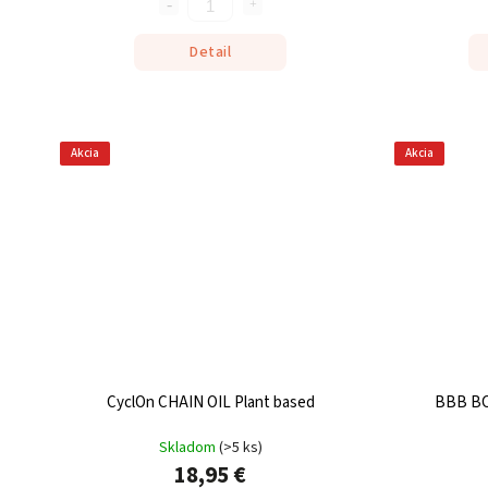
Detail
Akcia
Akcia
CyclOn CHAIN OIL Plant based
BBB BC
Skladom
(
>5 ks
)
18,95 €