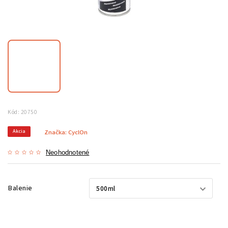
Kód:
20750
Akcia
Značka:
CyclOn
Neohodnotené
Balenie