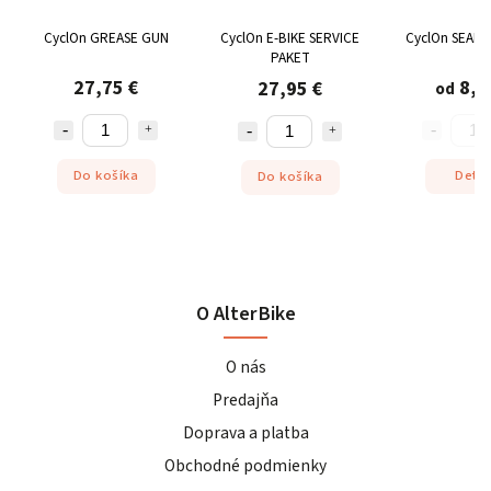
CyclOn GREASE GUN
CyclOn E-BIKE SERVICE
CyclOn SEALI
PAKET
27,75 €
8,5
27,95 €
od
Do košíka
Detai
Do košíka
O AlterBike
O nás
Predajňa
Doprava a platba
Obchodné podmienky