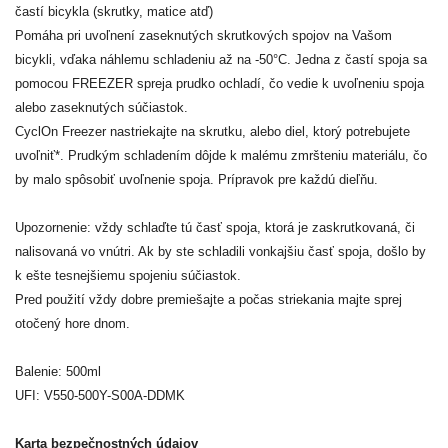
častí bicykla (skrutky, matice atď)
Pomáha pri uvoľnení zaseknutých skrutkových spojov na Vašom
bicykli, vďaka náhlemu schladeniu až na -50°C. Jedna z častí spoja sa
pomocou FREEZER spreja prudko ochladí, čo vedie k uvoľneniu spoja
alebo zaseknutých súčiastok.
CyclOn Freezer nastriekajte na skrutku, alebo diel, ktorý potrebujete
uvoľniť*. Prudkým schladením dôjde k malému zmršteniu materiálu, čo
by malo spôsobiť uvoľnenie spoja. Prípravok pre každú dieľňu.
Upozornenie: vždy schlaďte tú časť spoja, ktorá je zaskrutkovaná, či
nalisovaná vo vnútri. Ak by ste schladili vonkajšiu časť spoja, došlo by
k ešte tesnejšiemu spojeniu súčiastok.
Pred použití vždy dobre premiešajte a počas striekania majte sprej
otočený hore dnom.
Balenie: 500ml
UFI: V550-500Y-S00A-DDMK
Karta bezpečnostných údajov