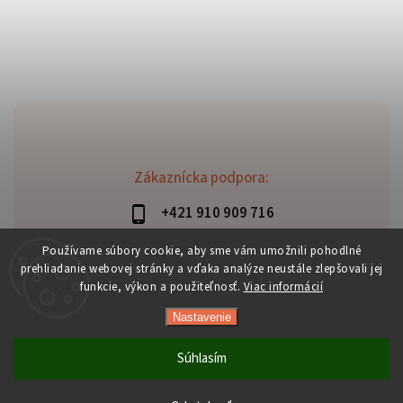
Zákaznícka podpora:
+421 910 909 716
lubomir.haraus@alterbike.sk
Používame súbory cookie, aby sme vám umožnili pohodlné
prehliadanie webovej stránky a vďaka analýze neustále zlepšovali jej
funkcie, výkon a použiteľnosť.
Viac informácií
Nastavenie
Copyright 2026
AlterBike
. Všetky práva vyhradené.
Vytvořil
Shoptet
| Design
Shoptak.cz
Súhlasím