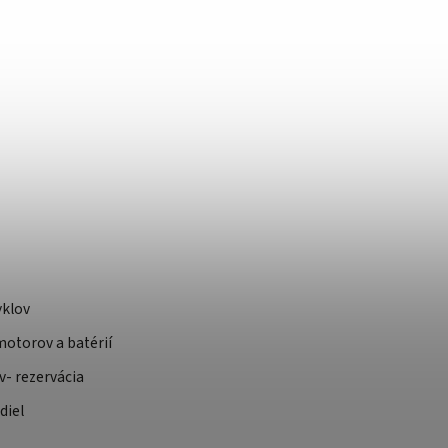
yklov
otorov a batérií
v- rezervácia
diel