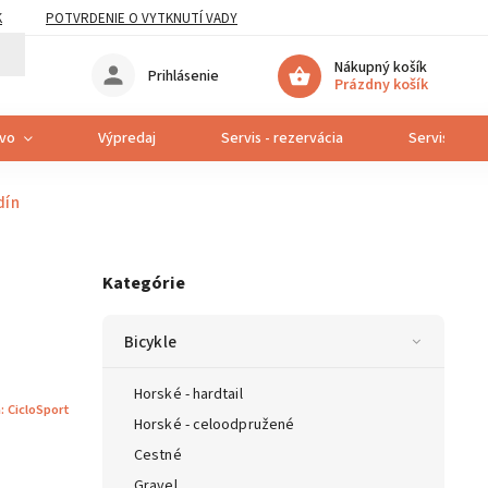
K
POTVRDENIE O VYTKNUTÍ VADY
Nákupný košík
Prihlásenie
Prázdny košík
tvo
Výpredaj
Servis - rezervácia
Servis bicyk
dín
Kategórie
Bicykle
Horské - hardtail
a:
CicloSport
Horské - celoodpružené
Cestné
Gravel