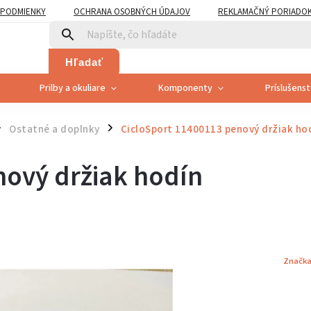
PODMIENKY
OCHRANA OSOBNÝCH ÚDAJOV
REKLAMAČNÝ PORIADO
PLATNENÍ PRÁVA SPOTREBITEĽA NA ODSTÚPENIE
Hľadať
Prilby a okuliare
Komponenty
Príslušens
Ostatné a doplnky
CicloSport 11400113 penový držiak ho
/
nový držiak hodín
Značk