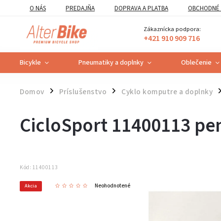
O NÁS
PREDAJŇA
DOPRAVA A PLATBA
OBCHODNÉ 
VZOROVÝ FORMULÁR ODSTÚPENIA OD ZMLUVY
POUČENIE O U
Zákaznícka podpora:
+421 910 909 716
Bicykle
Pneumatiky a doplnky
Oblečenie
Domov
Príslušenstvo
Cyklo komputre a doplnky
/
/
/
CicloSport 11400113 pe
Kód:
11400113
Neohodnotené
Akcia