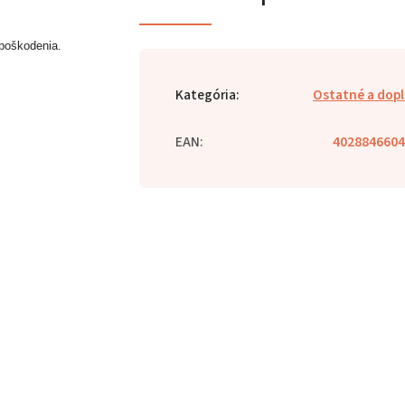
 poškodenia.
Kategória
:
Ostatné a dop
EAN
:
4028846604