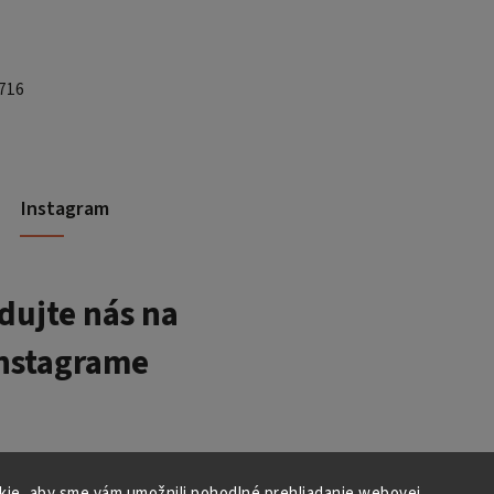
 716
Instagram
dujte nás na
nstagrame
ie, aby sme vám umožnili pohodlné prehliadanie webovej