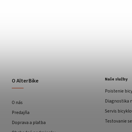
Naše služby
O AlterBike
Poistenie bic
Diagnostika m
O nás
Servis bicyklo
Predajňa
Testovanie se
Doprava a platba