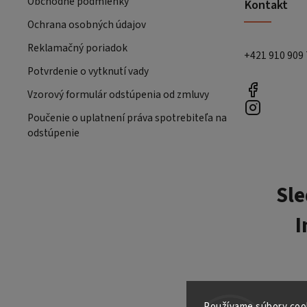
Obchodné podmienky
Kontakt
Ochrana osobných údajov
Reklamačný poriadok
+421 910 909
Potvrdenie o vytknutí vady
Vzorový formulár odstúpenia od zmluvy
Poučenie o uplatnení práva spotrebiteľa na
odstúpenie
Sle
I
Používame súbory cook