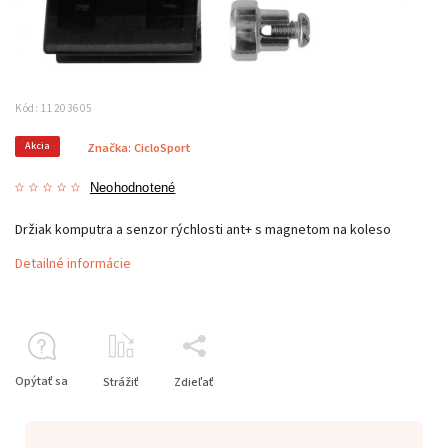
Kód:
11203605
Akcia
Značka:
CicloSport
Neohodnotené
Držiak komputra a senzor rýchlosti ant+ s magnetom na koleso
Detailné informácie
Opýtať sa
Strážiť
Zdieľať