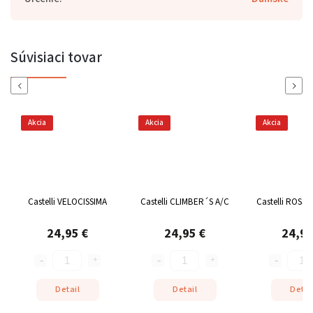
Súvisiaci tovar
Previous
Next
Akcia
Akcia
Akcia
Castelli VELOCISSIMA
Castelli CLIMBER´S A/C
Castelli ROSS
24,95 €
24,95 €
24,95
Detail
Detail
Detai