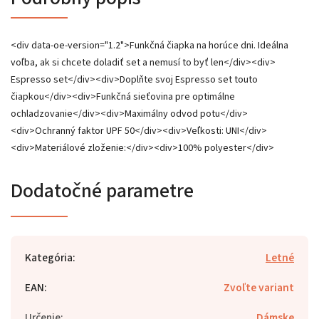
<div data-oe-version="1.2">Funkčná čiapka na horúce dni. Ideálna
voľba, ak si chcete doladiť set a nemusí to byť len</div><div>
Espresso set</div><div>Doplňte svoj Espresso set touto
čiapkou</div><div>Funkčná sieťovina pre optimálne
ochladzovanie</div><div>Maximálny odvod potu</div>
<div>Ochranný faktor UPF 50</div><div>Veľkosti: UNI</div>
<div>Materiálové zloženie:</div><div>100% polyester</div>
Dodatočné parametre
Kategória
:
Letné
EAN
:
Zvoľte variant
Určenie
:
Dámske