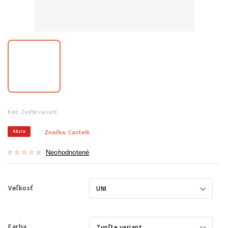
Kód:
Zvoľte variant
Akcia
Značka:
Castelli
Neohodnotené
Veľkosť
Farba