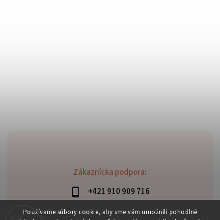
Zákaznícka podpora:
+421 910 909 716
lubomir.haraus@alterbike.sk
Používame súbory cookie, aby sme vám umožnili pohodlné