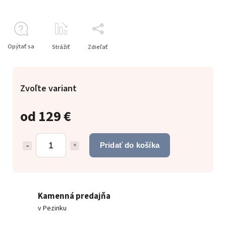
Opýtať sa
Strážiť
Zdieľať
Zvoľte variant
od
129 €
Pridať do košíka
Kamenná predajňa
v Pezinku