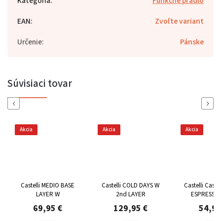
Kategória
:
Funkčné prádlo
EAN
:
Zvoľte variant
Určenie
:
Pánske
Súvisiaci tovar
Previous
Next
Akcia
Akcia
Akcia
Castelli MEDIO BASE
Castelli COLD DAYS W
Castelli Caste
LAYER W
2nd LAYER
ESPRESSO 
69,95 €
129,95 €
54,95