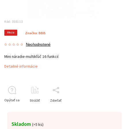
Kód:
358113
Akcia
Značka:
BBB
Neohodnotené
Mini náradie-multikľúč 16 funkcií
Detailné informácie
Opýtať sa
Strážiť
Zdieľať
Skladom
(
>5 ks
)