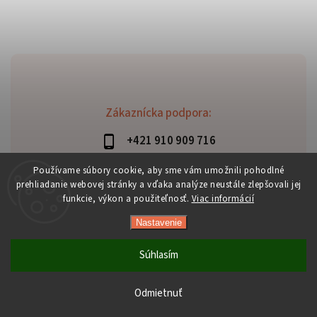
Zákaznícka podpora:
+421 910 909 716
lubomir.haraus@alterbike.sk
Používame súbory cookie, aby sme vám umožnili pohodlné
prehliadanie webovej stránky a vďaka analýze neustále zlepšovali jej
funkcie, výkon a použiteľnosť.
Viac informácií
Nastavenie
Copyright 2026
AlterBike
. Všetky práva vyhradené.
Vytvořil
Shoptet
| Design
Shoptak.cz
Súhlasím
Odmietnuť