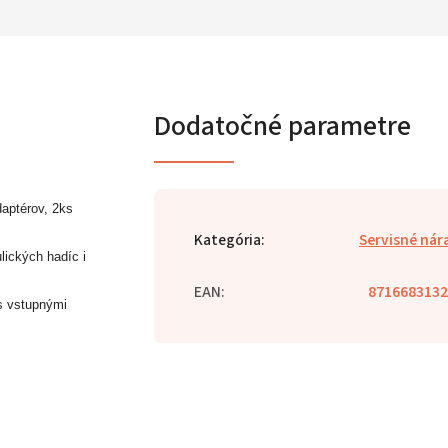
Dodatočné parametre
aptérov, 2ks
Kategória
:
Servisné nár
lických hadíc i
EAN
:
8716683132
s vstupnými