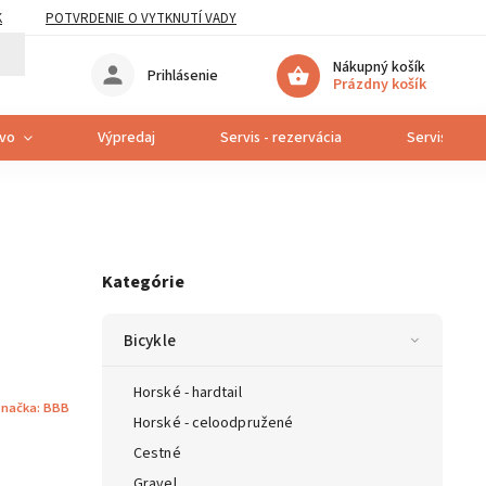
K
POTVRDENIE O VYTKNUTÍ VADY
Nákupný košík
Prihlásenie
Prázdny košík
tvo
Výpredaj
Servis - rezervácia
Servis bicyk
Kategórie
Bicykle
Horské - hardtail
načka:
BBB
Horské - celoodpružené
Cestné
Gravel