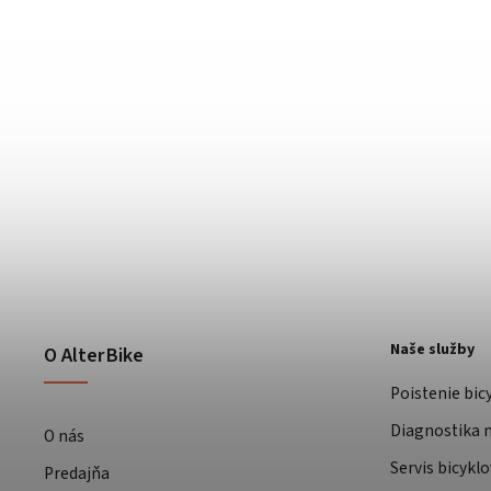
Naše služby
O AlterBike
Poistenie bic
Diagnostika m
O nás
Servis bicyklo
Predajňa