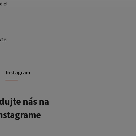
diel
 716
Instagram
dujte nás na
nstagrame