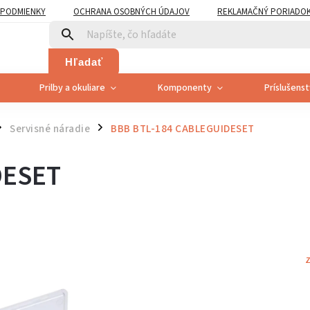
PODMIENKY
OCHRANA OSOBNÝCH ÚDAJOV
REKLAMAČNÝ PORIADO
PLATNENÍ PRÁVA SPOTREBITEĽA NA ODSTÚPENIE
Hľadať
Prilby a okuliare
Komponenty
Príslušens
Servisné náradie
BBB BTL-184 CABLEGUIDESET
/
DESET
Z