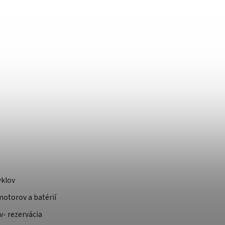
yklov
otorov a batérií
v- rezervácia