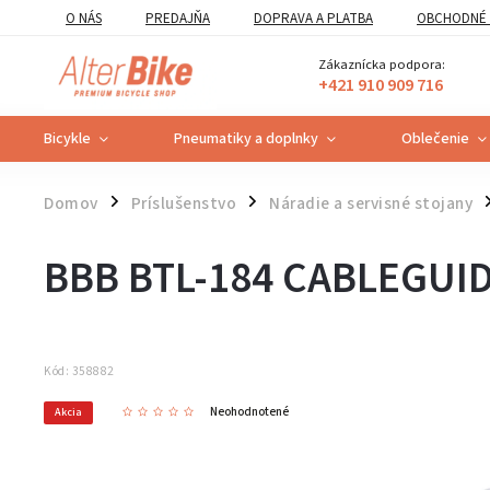
O NÁS
PREDAJŇA
DOPRAVA A PLATBA
OBCHODNÉ 
VZOROVÝ FORMULÁR ODSTÚPENIA OD ZMLUVY
POUČENIE O U
Zákaznícka podpora:
+421 910 909 716
Bicykle
Pneumatiky a doplnky
Oblečenie
Domov
Príslušenstvo
Náradie a servisné stojany
/
/
/
BBB BTL-184 CABLEGUI
Kód:
358882
Neohodnotené
Akcia