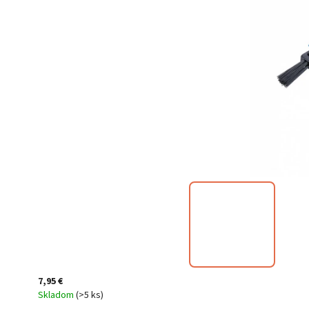
7,95 €
Skladom
(
>5 ks
)