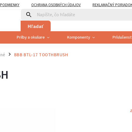
PODMIENKY
OCHRANA OSOBNÝCH ÚDAJOV
REKLAMAČNÝ PORIADO
PLATNENÍ PRÁVA SPOTREBITEĽA NA ODSTÚPENIE
Hľadať
Prilby a okuliare
Komponenty
Príslušens
tné
BBB BTL-17 TOOTHBRUSH
/
SH
Z