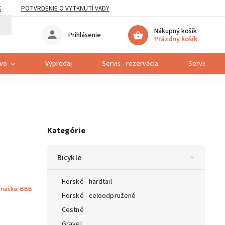
K
POTVRDENIE O VYTKNUTÍ VADY
Nákupný košík
Prihlásenie
Prázdny košík
tvo
Výpredaj
Servis - rezervácia
Servis bicyk
Kategórie
Bicykle
Horské - hardtail
načka:
BBB
Horské - celoodpružené
Cestné
Gravel