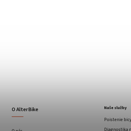
Naše služby
O AlterBike
Poistenie bic
Diagnostika m
O nás