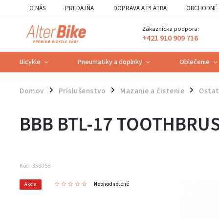
O NÁS
PREDAJŇA
DOPRAVA A PLATBA
OBCHODNÉ 
VZOROVÝ FORMULÁR ODSTÚPENIA OD ZMLUVY
POUČENIE O U
Zákaznícka podpora:
+421 910 909 716
Bicykle
Pneumatiky a doplnky
Oblečenie
Domov
Príslušenstvo
Mazanie a čistenie
Osta
/
/
/
BBB BTL-17 TOOTHBRU
Kód:
358058
Neohodnotené
Akcia