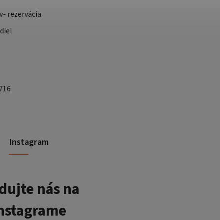
v- rezervácia
diel
 716
Instagram
dujte nás na
nstagrame