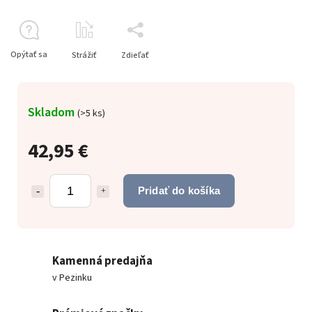
Opýtať sa
Strážiť
Zdieľať
Skladom
(
>5 ks
)
42,95 €
Pridať do košíka
Kamenná predajňa
v Pezinku