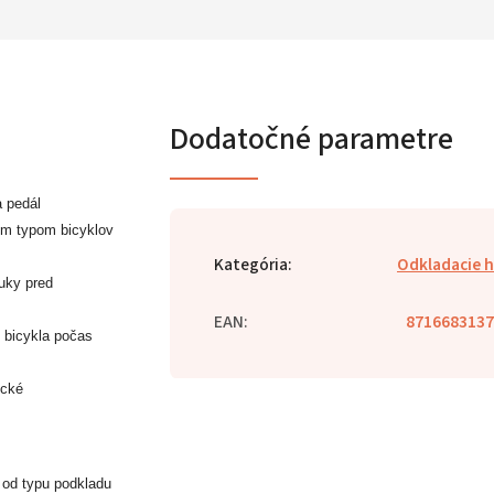
Dodatočné parametre
a pedál
ym typom bicyklov
Kategória
:
Odkladacie 
uky pred
EAN
:
8716683137
u bicykla počas
ické
 od typu podkladu