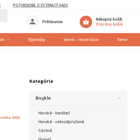
K
POTVRDENIE O VYTKNUTÍ VADY
Nákupný košík
Prihlásenie
Prázdny košík
tvo
Výpredaj
Servis - rezervácia
Servis bicyk
Kategórie
Bicykle
Horské - hardtail
načka:
BBB
Horské - celoodpružené
Cestné
Gravel