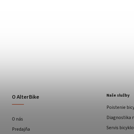
Naše služby
O AlterBike
Poistenie bic
Diagnostika m
O nás
Servis bicyklo
Predajňa