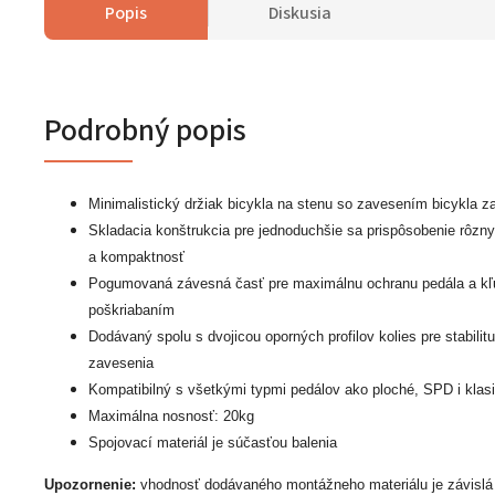
Popis
Diskusia
Podrobný popis
Minimalistický držiak bicykla na stenu so zavesením bicykla z
Skladacia konštrukcia pre jednoduchšie sa prispôsobenie rôzn
a kompaktnosť
Pogumovaná závesná časť pre maximálnu ochranu pedála a kľ
poškriabaním
Dodávaný spolu s dvojicou oporných profilov kolies pre stabilit
zavesenia
Kompatibilný s všetkými typmi pedálov ako ploché, SPD i klas
Maximálna nosnosť: 20kg
Spojovací materiál je súčasťou balenia
Upozornenie:
vhodnosť dodávaného montážneho materiálu je závislá