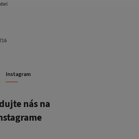
diel
 716
Instagram
dujte nás na
nstagrame