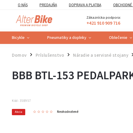
O NÁS
PREDAJŇA
DOPRAVA A PLATBA
OBCHODNÉ 
VZOROVÝ FORMULÁR ODSTÚPENIA OD ZMLUVY
POUČENIE O U
Zákaznícka podpora:
+421 910 909 716
Bicykle
Pneumatiky a doplnky
Oblečenie
Domov
Príslušenstvo
Náradie a servisné stojany
/
/
/
BBB BTL-153 PEDALPAR
Kód:
358957
Neohodnotené
Akcia