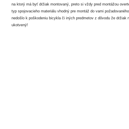
na ktorý má byť držiak montovaný, preto si vždy pred montážou overte 
typ spojovacieho materiálu vhodný pre montáž do vami požadovaného
nedošlo k poškodeniu bicykla či iných predmetov z dôvodu že držiak 
ukotvený!