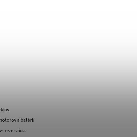
yklov
otorov a batérií
v- rezervácia