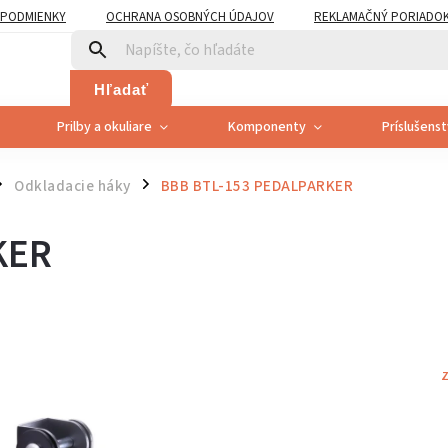
PODMIENKY
OCHRANA OSOBNÝCH ÚDAJOV
REKLAMAČNÝ PORIADO
PLATNENÍ PRÁVA SPOTREBITEĽA NA ODSTÚPENIE
Hľadať
Prilby a okuliare
Komponenty
Príslušens
Odkladacie háky
BBB BTL-153 PEDALPARKER
/
KER
Z