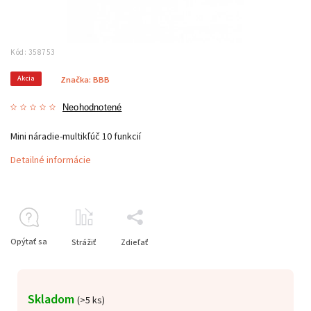
Kód:
358753
Akcia
Značka:
BBB
Neohodnotené
Mini náradie-multikľúč 10 funkcií
Detailné informácie
Opýtať sa
Strážiť
Zdieľať
Skladom
(
>5 ks
)