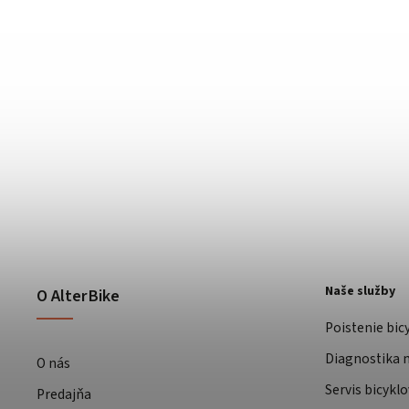
Naše služby
O AlterBike
Poistenie bic
Diagnostika m
O nás
Servis bicyklo
Predajňa