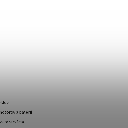
yklov
otorov a batérií
v- rezervácia