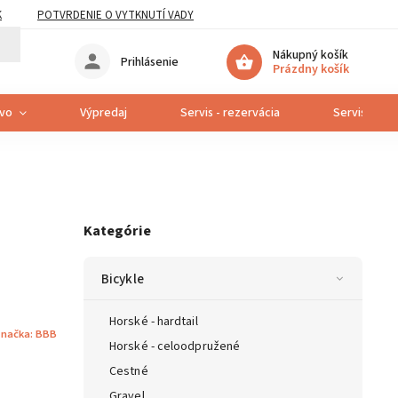
K
POTVRDENIE O VYTKNUTÍ VADY
Nákupný košík
Prihlásenie
Prázdny košík
tvo
Výpredaj
Servis - rezervácia
Servis bicyk
Kategórie
Bicykle
Horské - hardtail
načka:
BBB
Horské - celoodpružené
Cestné
Gravel