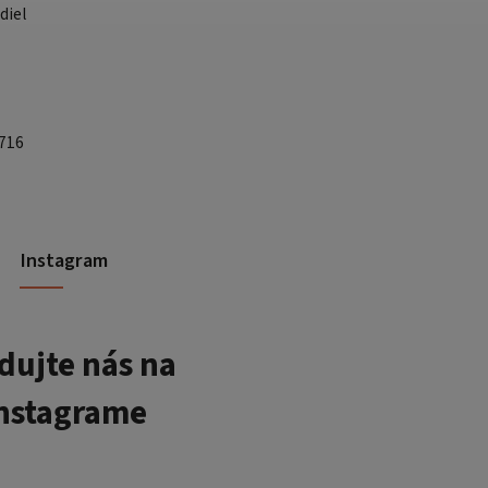
diel
 716
Instagram
dujte nás na
nstagrame