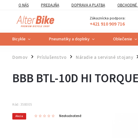
O NÁS
PREDAJŇA
DOPRAVA A PLATBA
OBCHODNÉ 
VZOROVÝ FORMULÁR ODSTÚPENIA OD ZMLUVY
POUČENIE O U
Zákaznícka podpora:
+421 910 909 716
Bicykle
Pneumatiky a doplnky
Oblečenie
Domov
Príslušenstvo
Náradie a servisné stojany
/
/
/
BBB BTL-10D HI TORQUE
Kód:
358005
Neohodnotené
Akcia