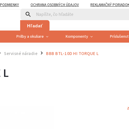
PODMIENKY
OCHRANA OSOBNÝCH ÚDAJOV
REKLAMAČNÝ PORIADO
PLATNENÍ PRÁVA SPOTREBITEĽA NA ODSTÚPENIE
Hľadať
Prilby a okuliare
Komponenty
Príslušens
Servisné náradie
BBB BTL-10D HI TORQUE L
/
 L
Z